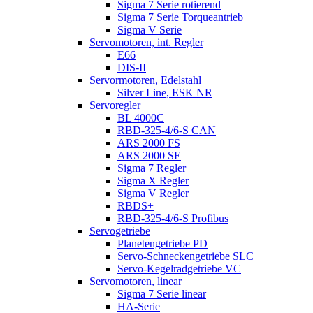
Sigma 7 Serie rotierend
Sigma 7 Serie Torqueantrieb
Sigma V Serie
Servomotoren, int. Regler
E66
DIS-II
Servormotoren, Edelstahl
Silver Line, ESK NR
Servoregler
BL 4000C
RBD-325-4/6-S CAN
ARS 2000 FS
ARS 2000 SE
Sigma 7 Regler
Sigma X Regler
Sigma V Regler
RBDS+
RBD-325-4/6-S Profibus
Servogetriebe
Planetengetriebe PD
Servo-Schneckengetriebe SLC
Servo-Kegelradgetriebe VC
Servomotoren, linear
Sigma 7 Serie linear
HA-Serie