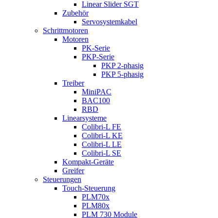
Linear Slider SGT
Zubehör
Servosystemkabel
Schrittmotoren
Motoren
PK-Serie
PKP-Serie
PKP 2-phasig
PKP 5-phasig
Treiber
MiniPAC
BAC100
RBD
Linearsysteme
Colibri-L FE
Colibri-L KE
Colibri-L LE
Colibri-L SE
Kompakt-Geräte
Greifer
Steuerungen
Touch-Steuerung
PLM70x
PLM80x
PLM 730 Module