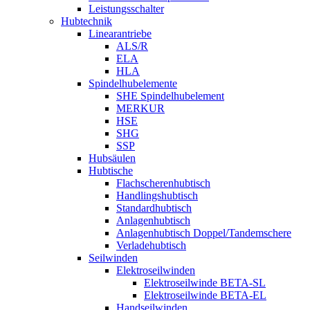
Leistungsschalter
Hubtechnik
Linearantriebe
ALS/R
ELA
HLA
Spindelhubelemente
SHE Spindelhubelement
MERKUR
HSE
SHG
SSP
Hubsäulen
Hubtische
Flachscherenhubtisch
Handlingshubtisch
Standardhubtisch
Anlagenhubtisch
Anlagenhubtisch Doppel/Tandemschere
Verladehubtisch
Seilwinden
Elektroseilwinden
Elektroseilwinde BETA-SL
Elektroseilwinde BETA-EL
Handseilwinden