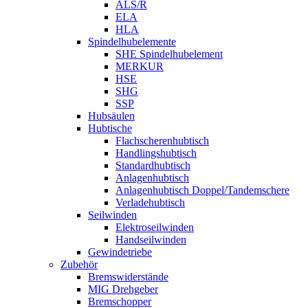
ALS/R
ELA
HLA
Spindelhubelemente
SHE Spindelhubelement
MERKUR
HSE
SHG
SSP
Hubsäulen
Hubtische
Flachscherenhubtisch
Handlingshubtisch
Standardhubtisch
Anlagenhubtisch
Anlagenhubtisch Doppel/Tandemschere
Verladehubtisch
Seilwinden
Elektroseilwinden
Handseilwinden
Gewindetriebe
Zubehör
Bremswiderstände
MIG Drehgeber
Bremschopper