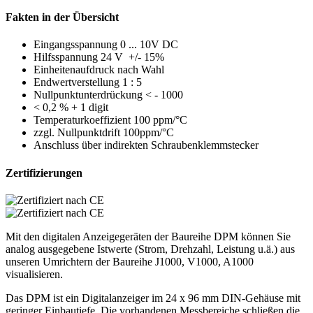
Fakten in der Übersicht
Eingangsspannung 0 ... 10V DC
Hilfsspannung 24 V +/- 15%
Einheitenaufdruck nach Wahl
Endwertverstellung 1 : 5
Nullpunktunterdrückung < - 1000
< 0,2 % + 1 digit
Temperaturkoeffizient 100 ppm/°C
zzgl. Nullpunktdrift 100ppm/°C
Anschluss über indirekten Schraubenklemmstecker
Zertifizierungen
Mit den digitalen Anzeigegeräten der Baureihe DPM können Sie
analog ausgegebene Istwerte (Strom, Drehzahl, Leistung u.ä.) aus
unseren Umrichtern der Baureihe J1000, V1000, A1000
visualisieren.
Das DPM ist ein Digitalanzeiger im 24 x 96 mm DIN-Gehäuse mit
geringer Einbautiefe. Die vorhandenen Messbereiche schließen die