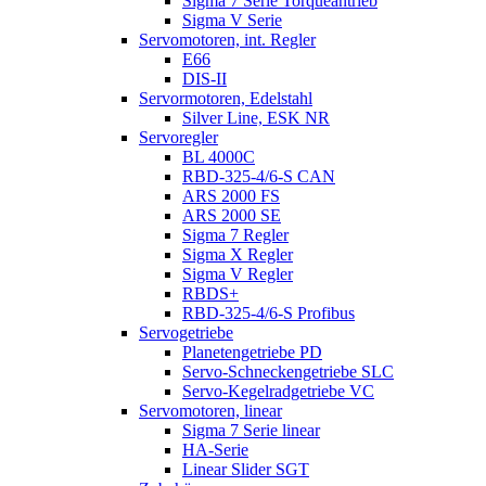
Sigma 7 Serie Torqueantrieb
Sigma V Serie
Servomotoren, int. Regler
E66
DIS-II
Servormotoren, Edelstahl
Silver Line, ESK NR
Servoregler
BL 4000C
RBD-325-4/6-S CAN
ARS 2000 FS
ARS 2000 SE
Sigma 7 Regler
Sigma X Regler
Sigma V Regler
RBDS+
RBD-325-4/6-S Profibus
Servogetriebe
Planetengetriebe PD
Servo-Schneckengetriebe SLC
Servo-Kegelradgetriebe VC
Servomotoren, linear
Sigma 7 Serie linear
HA-Serie
Linear Slider SGT