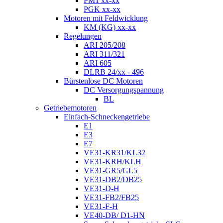
PM1 xx-xx
PGK xx-xx
Motoren mit Feldwicklung
KM (KG) xx-xx
Regelungen
ARI 205/208
ARI 311/321
ARI 605
DLRB 24/xx - 496
Bürstenlose DC Motoren
DC Versorgungspannung
BL
Getriebemotoren
Einfach-Schneckengetriebe
E1
E3
E7
VE31-KR31/KL32
VE31-KRH/KLH
VE31-GR5/GL5
VE31-DB2/DB25
VE31-D-H
VE31-FB2/FB25
VE31-F-H
VE40-DB/ D1-HN