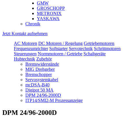
GMW
GROSCHOPP
METRONIX
YASKAWA
Chronik
Jetzt Kontakt aufnehmen
AC Motoren
DC Motoren / Regelung
Getriebemotoren
Frequenzumrichter
Softstarter
Servotechnik
Schrittmotoren
Steuerungen
Normmotoren / Getriebe
Schaltgeräte
Hubtechnik
Zubehör
Bremswiderstände
MIG Drehgeber
Bremschopper
Servosystemkabel
mcDSA-B40
Digipot 50 MA
DPM 24/96-2000D
ITP14/SMI2-M Prozessanzeige
DPM 24/96-2000D