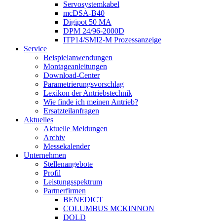
Servosystemkabel
mcDSA-B40
Digipot 50 MA
DPM 24/96-2000D
ITP14/SMI2-M Prozessanzeige
Service
Beispielanwendungen
Montageanleitungen
Download-Center
Parametrierungsvorschlag
Lexikon der Antriebstechnik
Wie finde ich meinen Antrieb?
Ersatzteilanfragen
Aktuelles
Aktuelle Meldungen
Archiv
Messekalender
Unternehmen
Stellenangebote
Profil
Leistungsspektrum
Partnerfirmen
BENEDICT
COLUMBUS MCKINNON
DOLD