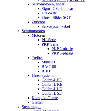
Servomotoren, linear
Sigma 7 Serie linear
HA-Serie
Linear Slider SGT
Zubehör
Servosystemkabel
Schrittmotoren
Motoren
PK-Serie
PKP-Serie
PKP 2-phasig
PKP 5-phasig
Treiber
MiniPAC
BAC100
RBD
Linearsysteme
Colibri-L FE
Colibri-L KE
Colibri-L LE
Colibri-L SE
Kompakt-Geräte
Greifer
Steuerungen