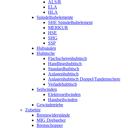
ALS/R
ELA
HLA
Spindelhubelemente
SHE Spindelhubelement
MERKUR
HSE
SHG
SSP
Hubsäulen
Hubtische
Flachscherenhubtisch
Handlingshubtisch
Standardhubtisch
Anlagenhubtisch
Anlagenhubtisch Doppel/Tandemschere
Verladehubtisch
Seilwinden
Elektroseilwinden
Handseilwinden
Gewindetriebe
Zubehör
Bremswiderstände
MIG Drehgeber
Bremschopper