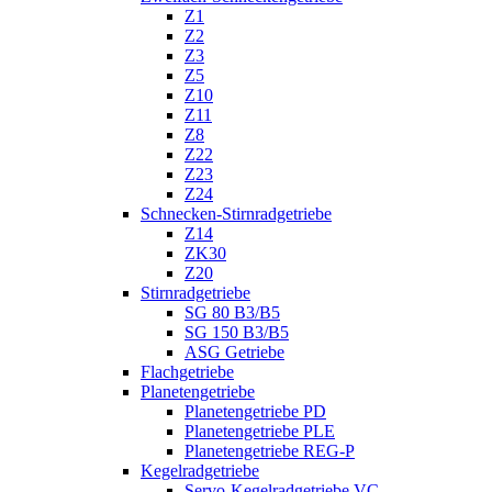
Z1
Z2
Z3
Z5
Z10
Z11
Z8
Z22
Z23
Z24
Schnecken-Stirnradgetriebe
Z14
ZK30
Z20
Stirnradgetriebe
SG 80 B3/B5
SG 150 B3/B5
ASG Getriebe
Flachgetriebe
Planetengetriebe
Planetengetriebe PD
Planetengetriebe PLE
Planetengetriebe REG-P
Kegelradgetriebe
Servo-Kegelradgetriebe VC