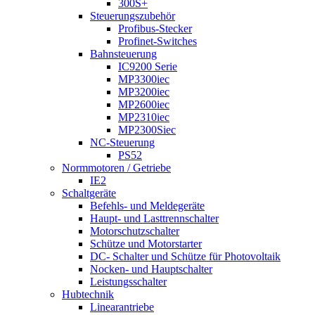
300S+
Steuerungszubehör
Profibus-Stecker
Profinet-Switches
Bahnsteuerung
IC9200 Serie
MP3300iec
MP3200iec
MP2600iec
MP2310iec
MP2300Siec
NC-Steuerung
PS52
Normmotoren / Getriebe
IE2
Schaltgeräte
Befehls- und Meldegeräte
Haupt- und Lasttrennschalter
Motorschutzschalter
Schütze und Motorstarter
DC- Schalter und Schütze für Photovoltaik
Nocken- und Hauptschalter
Leistungsschalter
Hubtechnik
Linearantriebe