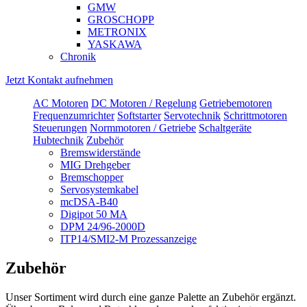
GMW
GROSCHOPP
METRONIX
YASKAWA
Chronik
Jetzt Kontakt aufnehmen
AC Motoren
DC Motoren / Regelung
Getriebemotoren
Frequenzumrichter
Softstarter
Servotechnik
Schrittmotoren
Steuerungen
Normmotoren / Getriebe
Schaltgeräte
Hubtechnik
Zubehör
Bremswiderstände
MIG Drehgeber
Bremschopper
Servosystemkabel
mcDSA-B40
Digipot 50 MA
DPM 24/96-2000D
ITP14/SMI2-M Prozessanzeige
Zubehör
Unser Sortiment wird durch eine ganze Palette an Zubehör ergänzt.