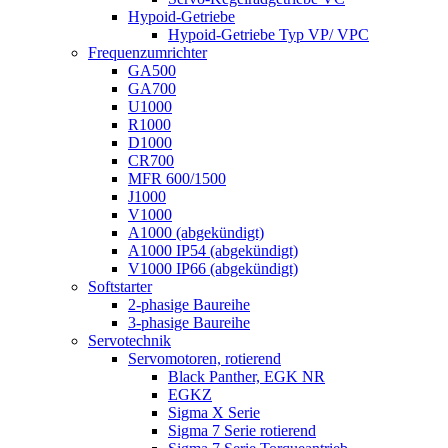
Hypoid-Getriebe
Hypoid-Getriebe Typ VP/ VPC
Frequenzumrichter
GA500
GA700
U1000
R1000
D1000
CR700
MFR 600/1500
J1000
V1000
A1000 (abgekündigt)
A1000 IP54 (abgekündigt)
V1000 IP66 (abgekündigt)
Softstarter
2-phasige Baureihe
3-phasige Baureihe
Servotechnik
Servomotoren, rotierend
Black Panther, EGK NR
EGKZ
Sigma X Serie
Sigma 7 Serie rotierend