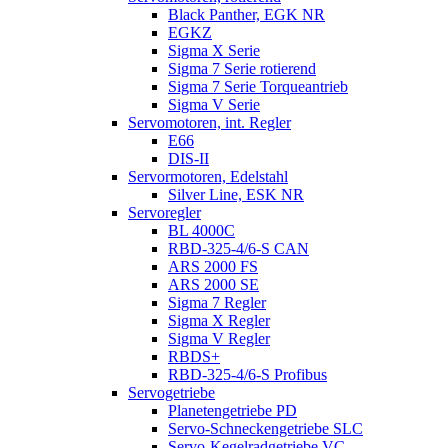
Black Panther, EGK NR
EGKZ
Sigma X Serie
Sigma 7 Serie rotierend
Sigma 7 Serie Torqueantrieb
Sigma V Serie
Servomotoren, int. Regler
E66
DIS-II
Servormotoren, Edelstahl
Silver Line, ESK NR
Servoregler
BL 4000C
RBD-325-4/6-S CAN
ARS 2000 FS
ARS 2000 SE
Sigma 7 Regler
Sigma X Regler
Sigma V Regler
RBDS+
RBD-325-4/6-S Profibus
Servogetriebe
Planetengetriebe PD
Servo-Schneckengetriebe SLC
Servo-Kegelradgetriebe VC