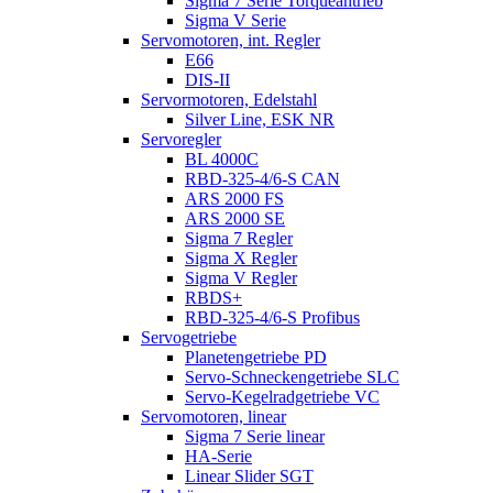
Sigma 7 Serie Torqueantrieb
Sigma V Serie
Servomotoren, int. Regler
E66
DIS-II
Servormotoren, Edelstahl
Silver Line, ESK NR
Servoregler
BL 4000C
RBD-325-4/6-S CAN
ARS 2000 FS
ARS 2000 SE
Sigma 7 Regler
Sigma X Regler
Sigma V Regler
RBDS+
RBD-325-4/6-S Profibus
Servogetriebe
Planetengetriebe PD
Servo-Schneckengetriebe SLC
Servo-Kegelradgetriebe VC
Servomotoren, linear
Sigma 7 Serie linear
HA-Serie
Linear Slider SGT