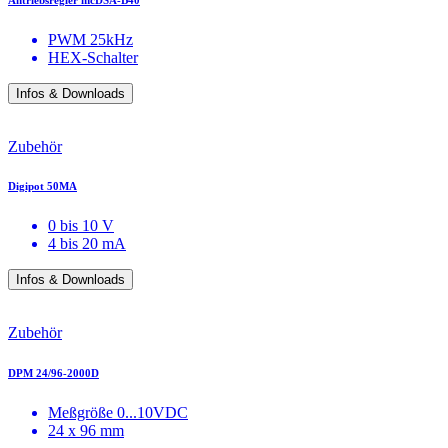
PWM 25kHz
HEX-Schalter
Infos & Downloads
Zubehör
Digipot 50MA
0 bis 10 V
4 bis 20 mA
Infos & Downloads
Zubehör
DPM 24/96-2000D
Meßgröße 0...10VDC
24 x 96 mm