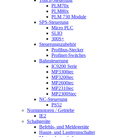
Touch-Steuerung
PLM70x
PLM80x
PLM 730 Module
SPS-Steuerung
Micro PLC
SLIO
300S+
Steuerungszubehör
Profibus-Stecker
Profinet-Switches
Bahnsteuerung
IC9200 Serie
MP3300iec
MP3200iec
MP2600iec
MP2310iec
MP2300Siec
NC-Steuerung
PS52
Normmotoren / Getriebe
IE2
Schaltgeräte
Befehls- und Meldegeräte
Haupt- und Lasttrennschalter