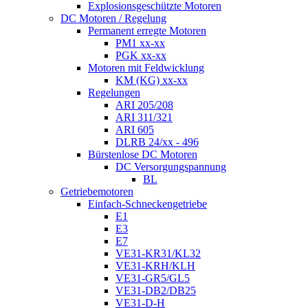
Explosionsgeschützte Motoren
DC Motoren / Regelung
Permanent erregte Motoren
PM1 xx-xx
PGK xx-xx
Motoren mit Feldwicklung
KM (KG) xx-xx
Regelungen
ARI 205/208
ARI 311/321
ARI 605
DLRB 24/xx - 496
Bürstenlose DC Motoren
DC Versorgungspannung
BL
Getriebemotoren
Einfach-Schneckengetriebe
E1
E3
E7
VE31-KR31/KL32
VE31-KRH/KLH
VE31-GR5/GL5
VE31-DB2/DB25
VE31-D-H