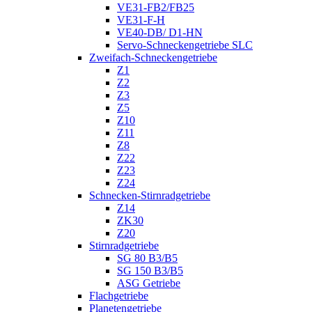
VE31-FB2/FB25
VE31-F-H
VE40-DB/ D1-HN
Servo-Schneckengetriebe SLC
Zweifach-Schneckengetriebe
Z1
Z2
Z3
Z5
Z10
Z11
Z8
Z22
Z23
Z24
Schnecken-Stirnradgetriebe
Z14
ZK30
Z20
Stirnradgetriebe
SG 80 B3/B5
SG 150 B3/B5
ASG Getriebe
Flachgetriebe
Planetengetriebe