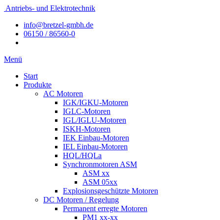
Antriebs- und Elektrotechnik
info@bretzel-gmbh.de
06150 / 86560-0
Menü
Start
Produkte
AC Motoren
IGK/IGKU-Motoren
IGLC-Motoren
IGL/IGLU-Motoren
ISKH-Motoren
IEK Einbau-Motoren
IEL Einbau-Motoren
HQL/HQLa
Synchronmotoren ASM
ASM xx
ASM 05xx
Explosionsgeschützte Motoren
DC Motoren / Regelung
Permanent erregte Motoren
PM1 xx-xx