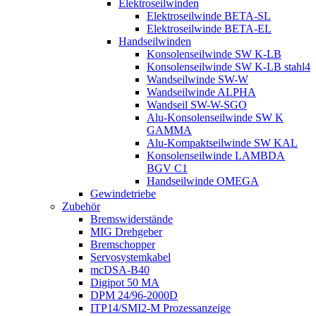
Elektroseilwinden
Elektroseilwinde BETA-SL
Elektroseilwinde BETA-EL
Handseilwinden
Konsolenseilwinde SW K-LB
Konsolenseilwinde SW K-LB stahl4
Wandseilwinde SW-W
Wandseilwinde ALPHA
Wandseil SW-W-SGO
Alu-Konsolenseilwinde SW K
GAMMA
Alu-Kompaktseilwinde SW KAL
Konsolenseilwinde LAMBDA
BGV C1
Handseilwinde OMEGA
Gewindetriebe
Zubehör
Bremswiderstände
MIG Drehgeber
Bremschopper
Servosystemkabel
mcDSA-B40
Digipot 50 MA
DPM 24/96-2000D
ITP14/SMI2-M Prozessanzeige