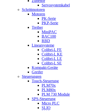
Zubehör
Servosystemkabel
Schrittmotoren
Motoren
PK-Serie
PKP-Serie
Treiber
MiniPAC
BAC100
RBD
Linearsysteme
Colibri-L FE
Colibri-L KE
Colibri-L LE
Colibri-L SE
Kompakt-Geräte
Greifer
Steuerungen
Touch-Steuerung
PLM70x
PLM80x
PLM 730 Module
SPS-Steuerung
Micro PLC
SLIO