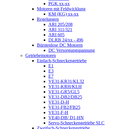
PGK xx-xx
Motoren mit Feldwicklung
KM (KG) xx-xx
Regelungen
ARI 205/208
ARI 311/321
ARI 605
DLRB 24/xx - 496
Bürstenlose DC Motoren
DC Versorgungspannung
Getriebemotoren
Einfach-Schneckengetriebe
E1
E3
E7
VE31-KR31/KL32
VE31-KRH/KLH
VE31-GR5/GL5
VE31-DB2/DB25
VE31-D-H
VE31-FB2/FB25
VE31-F-H
VE40-DB/ D1-HN
Servo-Schneckengetriebe SLC
Zweifach-Schneckengetriebe