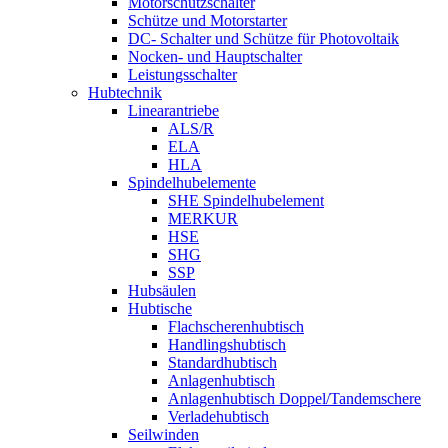
Motorschutzschalter
Schütze und Motorstarter
DC- Schalter und Schütze für Photovoltaik
Nocken- und Hauptschalter
Leistungsschalter
Hubtechnik
Linearantriebe
ALS/R
ELA
HLA
Spindelhubelemente
SHE Spindelhubelement
MERKUR
HSE
SHG
SSP
Hubsäulen
Hubtische
Flachscherenhubtisch
Handlingshubtisch
Standardhubtisch
Anlagenhubtisch
Anlagenhubtisch Doppel/Tandemschere
Verladehubtisch
Seilwinden