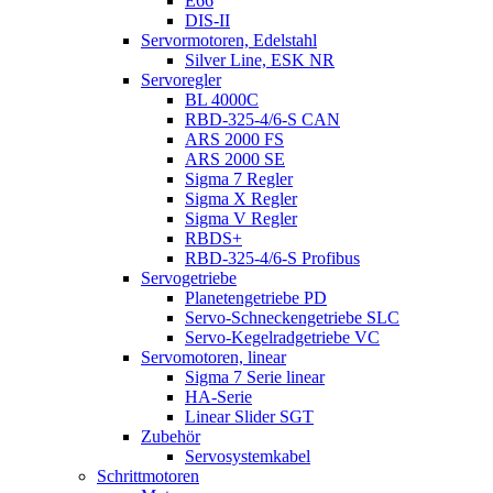
E66
DIS-II
Servormotoren, Edelstahl
Silver Line, ESK NR
Servoregler
BL 4000C
RBD-325-4/6-S CAN
ARS 2000 FS
ARS 2000 SE
Sigma 7 Regler
Sigma X Regler
Sigma V Regler
RBDS+
RBD-325-4/6-S Profibus
Servogetriebe
Planetengetriebe PD
Servo-Schneckengetriebe SLC
Servo-Kegelradgetriebe VC
Servomotoren, linear
Sigma 7 Serie linear
HA-Serie
Linear Slider SGT
Zubehör
Servosystemkabel
Schrittmotoren