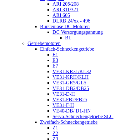
ARI 205/208
ARI 311/321
ARI 605
DLRB 24/xx - 496
Bürstenlose DC Motoren
DC Versorgungspannung
BL
Getriebemotoren
Einfach-Schneckengetriebe
E1
E3
E7
VE31-KR31/KL32
VE31-KRH/KLH
VE31-GR5/GL5
VE31-DB2/DB25
VE31-D-H
VE31-FB2/FB25
VE31-F-H
VE40-DB/ D1-HN
Servo-Schneckengetriebe SLC
Zweifach-Schneckengetriebe
Z1
Z2
Z3