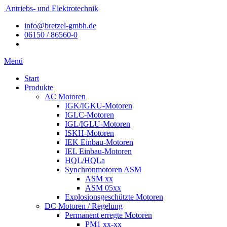
Antriebs- und Elektrotechnik
info@bretzel-gmbh.de
06150 / 86560-0
Menü
Start
Produkte
AC Motoren
IGK/IGKU-Motoren
IGLC-Motoren
IGL/IGLU-Motoren
ISKH-Motoren
IEK Einbau-Motoren
IEL Einbau-Motoren
HQL/HQLa
Synchronmotoren ASM
ASM xx
ASM 05xx
Explosionsgeschützte Motoren
DC Motoren / Regelung
Permanent erregte Motoren
PM1 xx-xx