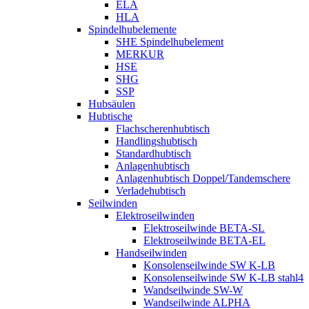
ELA
HLA
Spindelhubelemente
SHE Spindelhubelement
MERKUR
HSE
SHG
SSP
Hubsäulen
Hubtische
Flachscherenhubtisch
Handlingshubtisch
Standardhubtisch
Anlagenhubtisch
Anlagenhubtisch Doppel/Tandemschere
Verladehubtisch
Seilwinden
Elektroseilwinden
Elektroseilwinde BETA-SL
Elektroseilwinde BETA-EL
Handseilwinden
Konsolenseilwinde SW K-LB
Konsolenseilwinde SW K-LB stahl4
Wandseilwinde SW-W
Wandseilwinde ALPHA