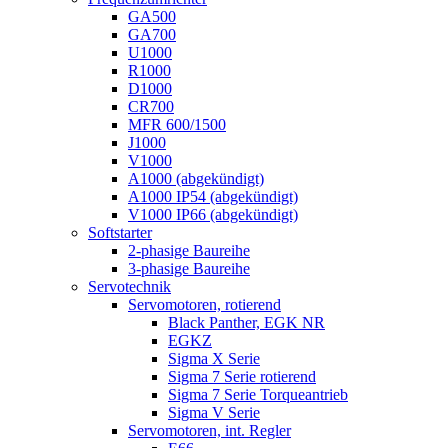
GA500
GA700
U1000
R1000
D1000
CR700
MFR 600/1500
J1000
V1000
A1000 (abgekündigt)
A1000 IP54 (abgekündigt)
V1000 IP66 (abgekündigt)
Softstarter
2-phasige Baureihe
3-phasige Baureihe
Servotechnik
Servomotoren, rotierend
Black Panther, EGK NR
EGKZ
Sigma X Serie
Sigma 7 Serie rotierend
Sigma 7 Serie Torqueantrieb
Sigma V Serie
Servomotoren, int. Regler