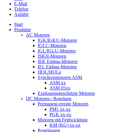
E-Mail
Telefon
Anfahrt
Start
Produkte
AC Motoren
IGK/IGKU-Motoren
IGLC-Motoren
IGL/IGLU-Motoren
ISKH-Motoren
IEK Einbau-Motoren
IEL Einbau-Motoren
HQL/HQLa
Synchronmotoren ASM
ASM xx
ASM 05xx
Explosionsgeschützte Motoren
DC Motoren / Regelung
Permanent erregte Motoren
PM1 xx-xx
PGK xx-xx
Motoren mit Feldwicklung
KM (KG) xx-xx
Regelungen