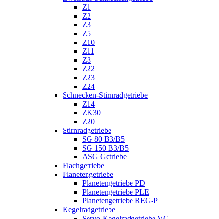
Z1
Z2
Z3
Z5
Z10
Z11
Z8
Z22
Z23
Z24
Schnecken-Stirnradgetriebe
Z14
ZK30
Z20
Stirnradgetriebe
SG 80 B3/B5
SG 150 B3/B5
ASG Getriebe
Flachgetriebe
Planetengetriebe
Planetengetriebe PD
Planetengetriebe PLE
Planetengetriebe REG-P
Kegelradgetriebe
Servo-Kegelradgetriebe VC