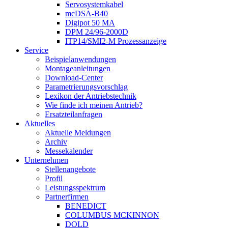
Servosystemkabel
mcDSA-B40
Digipot 50 MA
DPM 24/96-2000D
ITP14/SMI2-M Prozessanzeige
Service
Beispielanwendungen
Montageanleitungen
Download-Center
Parametrierungsvorschlag
Lexikon der Antriebstechnik
Wie finde ich meinen Antrieb?
Ersatzteilanfragen
Aktuelles
Aktuelle Meldungen
Archiv
Messekalender
Unternehmen
Stellenangebote
Profil
Leistungsspektrum
Partnerfirmen
BENEDICT
COLUMBUS MCKINNON
DOLD