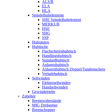
ALS/R
ELA
HLA
Spindelhubelemente
SHE Spindelhubelement
MERKUR
HSE
SHG
SSP
Hubsäulen
Hubtische
Flachscherenhubtisch
Handlingshubtisch
Standardhubtisch
Anlagenhubtisch
Anlagenhubtisch Doppel/Tandemschere
Verladehubtisch
Seilwinden
Elektroseilwinden
Handseilwinden
Gewindetriebe
Zubehör
Bremswiderstände
MIG Drehgeber
Bremschopper