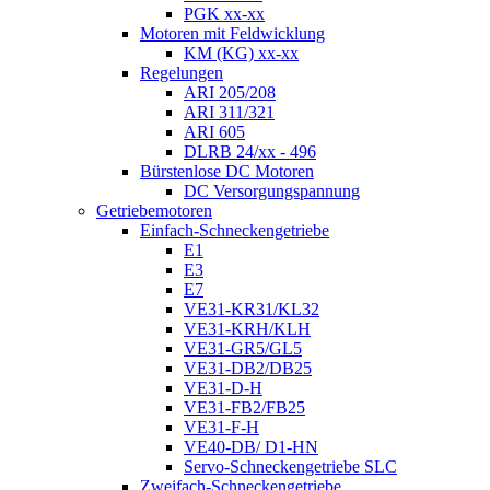
PGK xx-xx
Motoren mit Feldwicklung
KM (KG) xx-xx
Regelungen
ARI 205/208
ARI 311/321
ARI 605
DLRB 24/xx - 496
Bürstenlose DC Motoren
DC Versorgungspannung
Getriebemotoren
Einfach-Schneckengetriebe
E1
E3
E7
VE31-KR31/KL32
VE31-KRH/KLH
VE31-GR5/GL5
VE31-DB2/DB25
VE31-D-H
VE31-FB2/FB25
VE31-F-H
VE40-DB/ D1-HN
Servo-Schneckengetriebe SLC
Zweifach-Schneckengetriebe