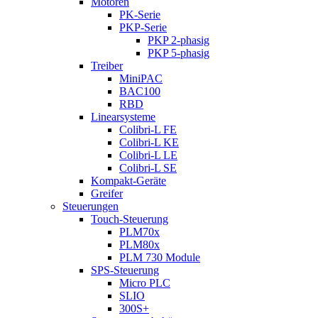
Motoren
PK-Serie
PKP-Serie
PKP 2-phasig
PKP 5-phasig
Treiber
MiniPAC
BAC100
RBD
Linearsysteme
Colibri-L FE
Colibri-L KE
Colibri-L LE
Colibri-L SE
Kompakt-Geräte
Greifer
Steuerungen
Touch-Steuerung
PLM70x
PLM80x
PLM 730 Module
SPS-Steuerung
Micro PLC
SLIO
300S+