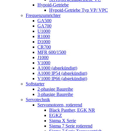
Hypoid-Getriebe
Hypoid-Getriebe Typ VP/ VPC
Frequenzumrichter
GA500
GA700
U1000
R1000
D1000
CR700
MFR 600/1500
J1000
V1000
A1000 (abgekündigt)
A1000 IP54 (abgekündigt)
V1000 IP66 (abgekündigt)
Softstarter
2-phasige Baureihe
3-phasige Baureihe
Servotechnik
Servomotoren, rotierend
Black Panther, EGK NR
EGKZ
Sigma X Serie
Sigma 7 Serie rotierend