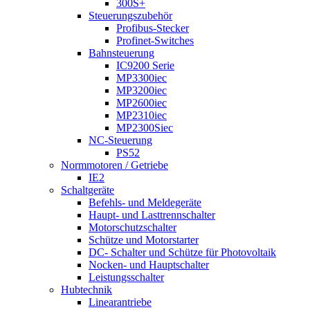
300S+
Steuerungszubehör
Profibus-Stecker
Profinet-Switches
Bahnsteuerung
IC9200 Serie
MP3300iec
MP3200iec
MP2600iec
MP2310iec
MP2300Siec
NC-Steuerung
PS52
Normmotoren / Getriebe
IE2
Schaltgeräte
Befehls- und Meldegeräte
Haupt- und Lasttrennschalter
Motorschutzschalter
Schütze und Motorstarter
DC- Schalter und Schütze für Photovoltaik
Nocken- und Hauptschalter
Leistungsschalter
Hubtechnik
Linearantriebe