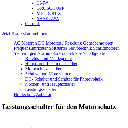
GMW
GROSCHOPP
METRONIX
YASKAWA
Chronik
Jetzt Kontakt aufnehmen
AC Motoren
DC Motoren / Regelung
Getriebemotoren
Frequenzumrichter
Softstarter
Servotechnik
Schrittmotoren
Steuerungen
Normmotoren / Getriebe
Schaltgeräte
Befehls- und Meldegeräte
Haupt- und Lasttrennschalter
Motorschutzschalter
Schütze und Motorstarter
DC- Schalter und Schütze für Photovoltaik
Nocken- und Hauptschalter
Leistungsschalter
Hubtechnik
Zubehör
Leistungsschalter für den Motorschutz