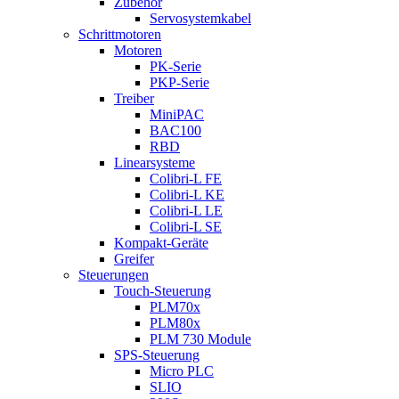
Zubehör
Servosystemkabel
Schrittmotoren
Motoren
PK-Serie
PKP-Serie
Treiber
MiniPAC
BAC100
RBD
Linearsysteme
Colibri-L FE
Colibri-L KE
Colibri-L LE
Colibri-L SE
Kompakt-Geräte
Greifer
Steuerungen
Touch-Steuerung
PLM70x
PLM80x
PLM 730 Module
SPS-Steuerung
Micro PLC
SLIO