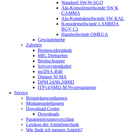
Wandseil SW-W-SGO
Alu-Konsolenseilwinde SW K
GAMMA
Alu-Kompaktseilwinde SW KAL
Konsolenseilwinde LAMBDA
BGV C1
Handseilwinde OMEGA
Gewindetriebe
Zubehör
Bremswiderstände
MIG Drehgeber
Bremschopper
Servosystemkabel
mcDSA-B40
Digipot 50 MA
DPM 24/96-2000D
ITP14/SMI2-M Prozessanzeige
Service
Beispielanwendungen
Montageanleitungen
Download-Center
Downloads
Parametrierungsvorschlag
Lexikon der Antriebstechnik
Wie finde ich meinen Antrieb?