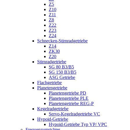
Z5
Z10
Z11
Z8
Z22
Z23
Z24
Schnecken-Stirnradgetriebe
Z14
ZK30
Z20
Stirnradgetriebe
SG 80 B3/B5
SG 150 B3/B5
ASG Getriebe
Flachgetriebe
Planetengetriebe
Planetengetriebe PD
Planetengetriebe PLE
Planetengetriebe REG-P
Kegelradgetriebe
Servo-Kegelradgetriebe VC
Hypoid-Getriebe
Hypoid-Getriebe Typ VP/ VPC
Frequenzumrichter