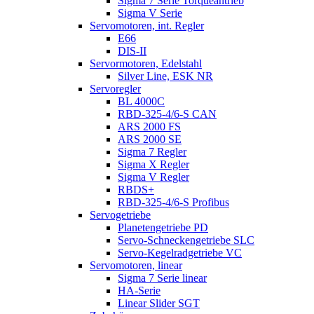
Sigma 7 Serie Torqueantrieb
Sigma V Serie
Servomotoren, int. Regler
E66
DIS-II
Servormotoren, Edelstahl
Silver Line, ESK NR
Servoregler
BL 4000C
RBD-325-4/6-S CAN
ARS 2000 FS
ARS 2000 SE
Sigma 7 Regler
Sigma X Regler
Sigma V Regler
RBDS+
RBD-325-4/6-S Profibus
Servogetriebe
Planetengetriebe PD
Servo-Schneckengetriebe SLC
Servo-Kegelradgetriebe VC
Servomotoren, linear
Sigma 7 Serie linear
HA-Serie
Linear Slider SGT