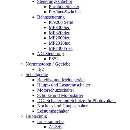
Steuerungszubehör
Profibus-Stecker
Profinet-Switches
Bahnsteuerung
IC9200 Serie
MP3300iec
MP3200iec
MP2600iec
MP2310iec
MP2300Siec
NC-Steuerung
PS52
Normmotoren / Getriebe
IE2
Schaltgeräte
Befehls- und Meldegeräte
Haupt- und Lasttrennschalter
Motorschutzschalter
Schütze und Motorstarter
DC- Schalter und Schütze für Photovoltaik
Nocken- und Hauptschalter
Leistungsschalter
Hubtechnik
Linearantriebe
ALS/R