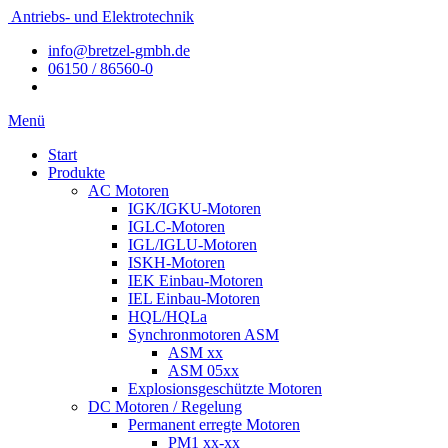
Antriebs- und Elektrotechnik
info@bretzel-gmbh.de
06150 / 86560-0
Menü
Start
Produkte
AC Motoren
IGK/IGKU-Motoren
IGLC-Motoren
IGL/IGLU-Motoren
ISKH-Motoren
IEK Einbau-Motoren
IEL Einbau-Motoren
HQL/HQLa
Synchronmotoren ASM
ASM xx
ASM 05xx
Explosionsgeschützte Motoren
DC Motoren / Regelung
Permanent erregte Motoren
PM1 xx-xx