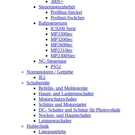
300S+
Steuerungszubehör
Profibus-Stecker
Profinet-Switches
Bahnsteuerung
IC9200 Serie
MP3300iec
MP3200iec
MP2600iec
MP2310iec
MP2300Siec
NC-Steuerung
PS52
Normmotoren / Getriebe
IE2
Schaltgeräte
Befehls- und Meldegeräte
Haupt- und Lasttrennschalter
Motorschutzschalter
Schütze und Motorstarter
DC- Schalter und Schütze für Photovoltaik
Nocken- und Hauptschalter
Leistungsschalter
Hubtechnik
Linearantriebe