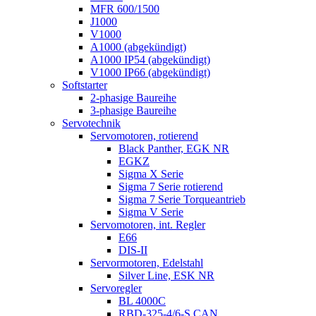
MFR 600/1500
J1000
V1000
A1000 (abgekündigt)
A1000 IP54 (abgekündigt)
V1000 IP66 (abgekündigt)
Softstarter
2-phasige Baureihe
3-phasige Baureihe
Servotechnik
Servomotoren, rotierend
Black Panther, EGK NR
EGKZ
Sigma X Serie
Sigma 7 Serie rotierend
Sigma 7 Serie Torqueantrieb
Sigma V Serie
Servomotoren, int. Regler
E66
DIS-II
Servormotoren, Edelstahl
Silver Line, ESK NR
Servoregler
BL 4000C
RBD-325-4/6-S CAN