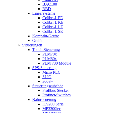
BAC100
RBD
Linearsysteme
Colibri-L FE
Colibri-L KE
Colibri-L LE
Colibri-L SE
Kompakt-Geräte
Greifer
Steuerungen
Touch-Steuerung
PLM70x
PLM80x
PLM 730 Module
SPS-Steuerung
Micro PLC
SLIO
300S+
Steuerungszubehör
Profibus-Stecker
Profinet-Switches
Bahnsteuerung
IC9200 Serie
MP3300iec