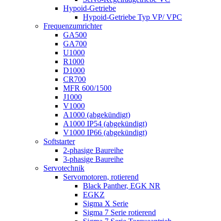
Hypoid-Getriebe
Hypoid-Getriebe Typ VP/ VPC
Frequenzumrichter
GA500
GA700
U1000
R1000
D1000
CR700
MFR 600/1500
J1000
V1000
A1000 (abgekündigt)
A1000 IP54 (abgekündigt)
V1000 IP66 (abgekündigt)
Softstarter
2-phasige Baureihe
3-phasige Baureihe
Servotechnik
Servomotoren, rotierend
Black Panther, EGK NR
EGKZ
Sigma X Serie
Sigma 7 Serie rotierend