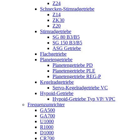
Z24
Schnecken-Stirnradgetriebe
Z14
ZK30
Z20
Stirnradgetriebe
SG 80 B3/B5
SG 150 B3/B5
ASG Getriebe
Flachgetriebe
Planetengetriebe
Planetengetriebe PD
Planetengetriebe PLE
Planetengetriebe REG-P
Kegelradgetriebe
Servo-Kegelradgetriebe VC
Hypoid-Getriebe
Hypoid-Getriebe Typ VP/ VPC
Frequenzumrichter
GA500
GA700
U1000
R1000
D1000
CR700