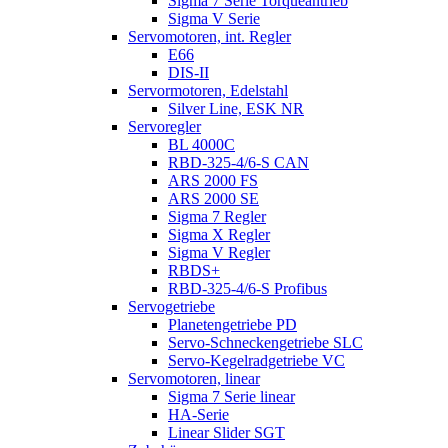
Sigma 7 Serie Torqueantrieb
Sigma V Serie
Servomotoren, int. Regler
E66
DIS-II
Servormotoren, Edelstahl
Silver Line, ESK NR
Servoregler
BL 4000C
RBD-325-4/6-S CAN
ARS 2000 FS
ARS 2000 SE
Sigma 7 Regler
Sigma X Regler
Sigma V Regler
RBDS+
RBD-325-4/6-S Profibus
Servogetriebe
Planetengetriebe PD
Servo-Schneckengetriebe SLC
Servo-Kegelradgetriebe VC
Servomotoren, linear
Sigma 7 Serie linear
HA-Serie
Linear Slider SGT