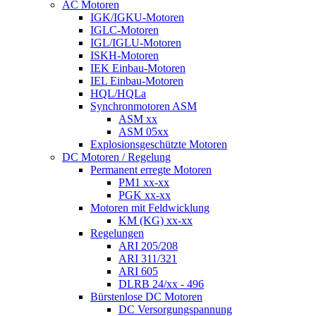
AC Motoren
IGK/IGKU-Motoren
IGLC-Motoren
IGL/IGLU-Motoren
ISKH-Motoren
IEK Einbau-Motoren
IEL Einbau-Motoren
HQL/HQLa
Synchronmotoren ASM
ASM xx
ASM 05xx
Explosionsgeschützte Motoren
DC Motoren / Regelung
Permanent erregte Motoren
PM1 xx-xx
PGK xx-xx
Motoren mit Feldwicklung
KM (KG) xx-xx
Regelungen
ARI 205/208
ARI 311/321
ARI 605
DLRB 24/xx - 496
Bürstenlose DC Motoren
DC Versorgungspannung