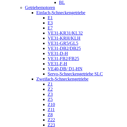
BL
Getriebemotoren
Einfach-Schneckengetriebe
E1
E3
E7
VE31-KR31/KL32
VE31-KRH/KLH
VE31-GR5/GL5
VE31-DB2/DB25
VE31-D-H
VE31-FB2/FB25
VE31-F-H
VE40-DB/ D1-HN
Servo-Schneckengetriebe SLC
Zweifach-Schneckengetriebe
Z1
Z2
Z3
Z5
Z10
Z11
Z8
Z22
Z23