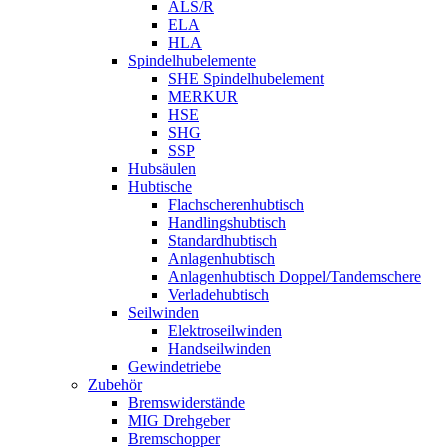
ALS/R
ELA
HLA
Spindelhubelemente
SHE Spindelhubelement
MERKUR
HSE
SHG
SSP
Hubsäulen
Hubtische
Flachscherenhubtisch
Handlingshubtisch
Standardhubtisch
Anlagenhubtisch
Anlagenhubtisch Doppel/Tandemschere
Verladehubtisch
Seilwinden
Elektroseilwinden
Handseilwinden
Gewindetriebe
Zubehör
Bremswiderstände
MIG Drehgeber
Bremschopper