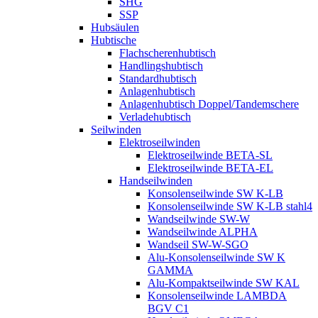
SHG
SSP
Hubsäulen
Hubtische
Flachscherenhubtisch
Handlingshubtisch
Standardhubtisch
Anlagenhubtisch
Anlagenhubtisch Doppel/Tandemschere
Verladehubtisch
Seilwinden
Elektroseilwinden
Elektroseilwinde BETA-SL
Elektroseilwinde BETA-EL
Handseilwinden
Konsolenseilwinde SW K-LB
Konsolenseilwinde SW K-LB stahl4
Wandseilwinde SW-W
Wandseilwinde ALPHA
Wandseil SW-W-SGO
Alu-Konsolenseilwinde SW K
GAMMA
Alu-Kompaktseilwinde SW KAL
Konsolenseilwinde LAMBDA
BGV C1