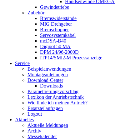
Handseilwinde OMEGA
Gewindetriebe
Zubehör
Bremswiderstände
MIG Drehgeber
Bremschopper
Servosystemkabel
mcDSA-B40
Digipot 50 MA
DPM 24/96-2000D
ITP14/SMI2-M Prozessanzeige
Service
Beispielanwendungen
Montageanleitungen
Download-Center
Downloads
Parametrierungsvorschlag
Lexikon der Antriebstechnik
Wie finde ich meinen Antrieb?
Ersatzteilanfragen
Logout
Aktuelles
Aktuelle Meldungen
Archiv
Messekalender