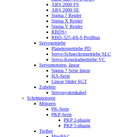
ARS 2000 FS
ARS 2000 SE
Sigma 7 Regler
Sigma X Regler
Sigma V Regler
RBDS+
RBD-325-4/6-S Profibus
Servogetriebe
Planetengetriebe PD
Servo-Schneckengetriebe SLC
Servo-Kegelradgetriebe VC
Servomotoren, linear
Sigma 7 Serie linear
HA-Serie
Linear Slider SGT
Zubehör
Servosystemkabel
Schrittmotoren
Motoren
PK-Serie
PKP-Serie
PKP 2-phasig
PKP 5-phasig
Treiber
MiniPAC