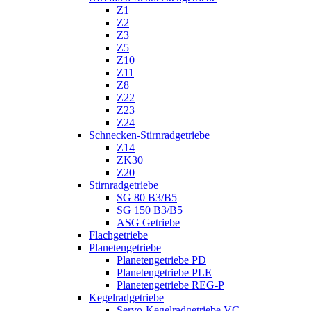
Z1
Z2
Z3
Z5
Z10
Z11
Z8
Z22
Z23
Z24
Schnecken-Stirnradgetriebe
Z14
ZK30
Z20
Stirnradgetriebe
SG 80 B3/B5
SG 150 B3/B5
ASG Getriebe
Flachgetriebe
Planetengetriebe
Planetengetriebe PD
Planetengetriebe PLE
Planetengetriebe REG-P
Kegelradgetriebe
Servo-Kegelradgetriebe VC