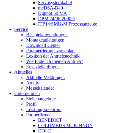
Servosystemkabel
mcDSA-B40
Digipot 50 MA
DPM 24/96-2000D
ITP14/SMI2-M Prozessanzeige
Service
Beispielanwendungen
Montageanleitungen
Download-Center
Parametrierungsvorschlag
Lexikon der Antriebstechnik
Wie finde ich meinen Antrieb?
Ersatzteilanfragen
Aktuelles
Aktuelle Meldungen
Archiv
Messekalender
Unternehmen
Stellenangebote
Profil
Leistungsspektrum
Partnerfirmen
BENEDICT
COLUMBUS MCKINNON
DOLD