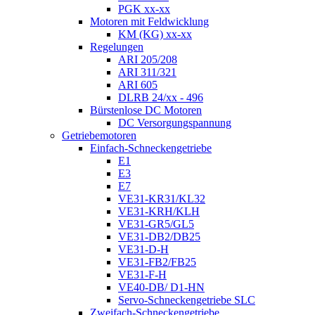
PGK xx-xx
Motoren mit Feldwicklung
KM (KG) xx-xx
Regelungen
ARI 205/208
ARI 311/321
ARI 605
DLRB 24/xx - 496
Bürstenlose DC Motoren
DC Versorgungspannung
Getriebemotoren
Einfach-Schneckengetriebe
E1
E3
E7
VE31-KR31/KL32
VE31-KRH/KLH
VE31-GR5/GL5
VE31-DB2/DB25
VE31-D-H
VE31-FB2/FB25
VE31-F-H
VE40-DB/ D1-HN
Servo-Schneckengetriebe SLC
Zweifach-Schneckengetriebe