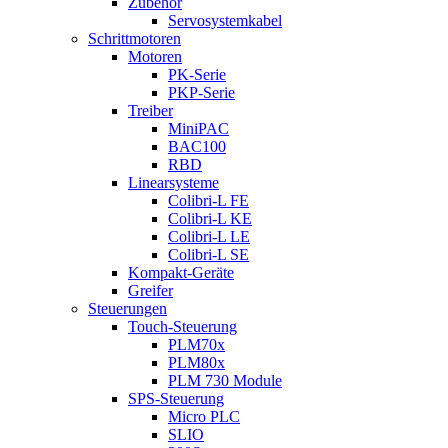
Zubehör
Servosystemkabel
Schrittmotoren
Motoren
PK-Serie
PKP-Serie
Treiber
MiniPAC
BAC100
RBD
Linearsysteme
Colibri-L FE
Colibri-L KE
Colibri-L LE
Colibri-L SE
Kompakt-Geräte
Greifer
Steuerungen
Touch-Steuerung
PLM70x
PLM80x
PLM 730 Module
SPS-Steuerung
Micro PLC
SLIO