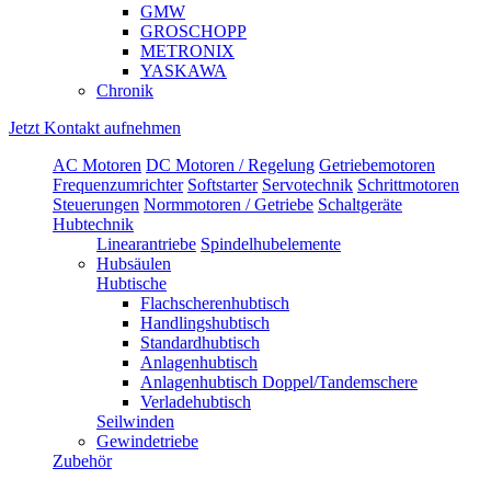
GMW
GROSCHOPP
METRONIX
YASKAWA
Chronik
Jetzt Kontakt aufnehmen
AC Motoren
DC Motoren / Regelung
Getriebemotoren
Frequenzumrichter
Softstarter
Servotechnik
Schrittmotoren
Steuerungen
Normmotoren / Getriebe
Schaltgeräte
Hubtechnik
Linearantriebe
Spindelhubelemente
Hubsäulen
Hubtische
Flachscherenhubtisch
Handlingshubtisch
Standardhubtisch
Anlagenhubtisch
Anlagenhubtisch Doppel/Tandemschere
Verladehubtisch
Seilwinden
Gewindetriebe
Zubehör