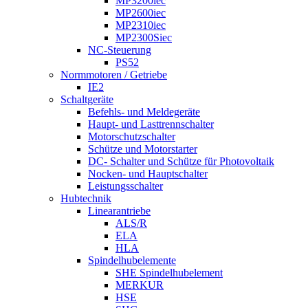
MP3200iec
MP2600iec
MP2310iec
MP2300Siec
NC-Steuerung
PS52
Normmotoren / Getriebe
IE2
Schaltgeräte
Befehls- und Meldegeräte
Haupt- und Lasttrennschalter
Motorschutzschalter
Schütze und Motorstarter
DC- Schalter und Schütze für Photovoltaik
Nocken- und Hauptschalter
Leistungsschalter
Hubtechnik
Linearantriebe
ALS/R
ELA
HLA
Spindelhubelemente
SHE Spindelhubelement
MERKUR
HSE