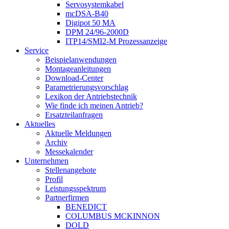
Servosystemkabel
mcDSA-B40
Digipot 50 MA
DPM 24/96-2000D
ITP14/SMI2-M Prozessanzeige
Service
Beispielanwendungen
Montageanleitungen
Download-Center
Parametrierungsvorschlag
Lexikon der Antriebstechnik
Wie finde ich meinen Antrieb?
Ersatzteilanfragen
Aktuelles
Aktuelle Meldungen
Archiv
Messekalender
Unternehmen
Stellenangebote
Profil
Leistungsspektrum
Partnerfirmen
BENEDICT
COLUMBUS MCKINNON
DOLD