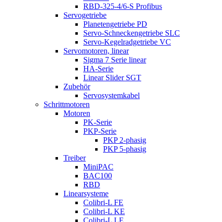
RBD-325-4/6-S Profibus
Servogetriebe
Planetengetriebe PD
Servo-Schneckengetriebe SLC
Servo-Kegelradgetriebe VC
Servomotoren, linear
Sigma 7 Serie linear
HA-Serie
Linear Slider SGT
Zubehör
Servosystemkabel
Schrittmotoren
Motoren
PK-Serie
PKP-Serie
PKP 2-phasig
PKP 5-phasig
Treiber
MiniPAC
BAC100
RBD
Linearsysteme
Colibri-L FE
Colibri-L KE
Colibri-L LE