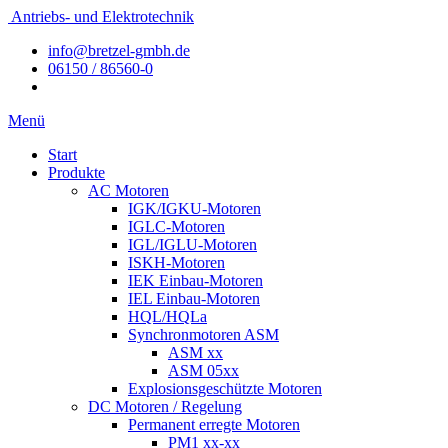
Antriebs- und Elektrotechnik
info@bretzel-gmbh.de
06150 / 86560-0
Menü
Start
Produkte
AC Motoren
IGK/IGKU-Motoren
IGLC-Motoren
IGL/IGLU-Motoren
ISKH-Motoren
IEK Einbau-Motoren
IEL Einbau-Motoren
HQL/HQLa
Synchronmotoren ASM
ASM xx
ASM 05xx
Explosionsgeschützte Motoren
DC Motoren / Regelung
Permanent erregte Motoren
PM1 xx-xx