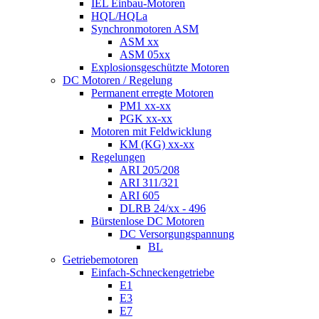
IEL Einbau-Motoren
HQL/HQLa
Synchronmotoren ASM
ASM xx
ASM 05xx
Explosionsgeschützte Motoren
DC Motoren / Regelung
Permanent erregte Motoren
PM1 xx-xx
PGK xx-xx
Motoren mit Feldwicklung
KM (KG) xx-xx
Regelungen
ARI 205/208
ARI 311/321
ARI 605
DLRB 24/xx - 496
Bürstenlose DC Motoren
DC Versorgungspannung
BL
Getriebemotoren
Einfach-Schneckengetriebe
E1
E3
E7