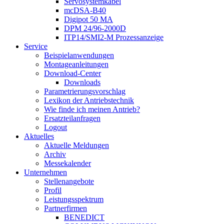
Servosystemkabel
mcDSA-B40
Digipot 50 MA
DPM 24/96-2000D
ITP14/SMI2-M Prozessanzeige
Service
Beispielanwendungen
Montageanleitungen
Download-Center
Downloads
Parametrierungsvorschlag
Lexikon der Antriebstechnik
Wie finde ich meinen Antrieb?
Ersatzteilanfragen
Logout
Aktuelles
Aktuelle Meldungen
Archiv
Messekalender
Unternehmen
Stellenangebote
Profil
Leistungsspektrum
Partnerfirmen
BENEDICT