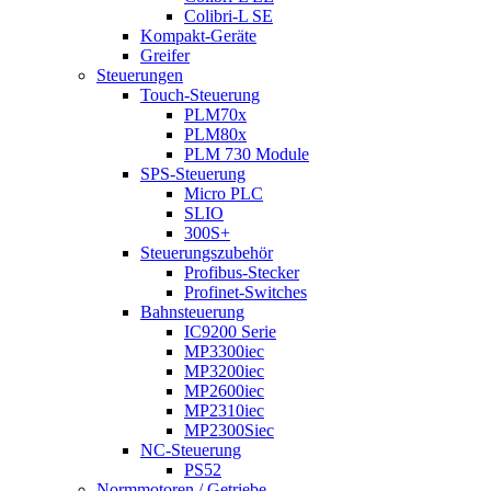
Colibri-L SE
Kompakt-Geräte
Greifer
Steuerungen
Touch-Steuerung
PLM70x
PLM80x
PLM 730 Module
SPS-Steuerung
Micro PLC
SLIO
300S+
Steuerungszubehör
Profibus-Stecker
Profinet-Switches
Bahnsteuerung
IC9200 Serie
MP3300iec
MP3200iec
MP2600iec
MP2310iec
MP2300Siec
NC-Steuerung
PS52
Normmotoren / Getriebe