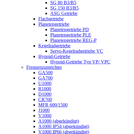
SG 80 B3/B5
SG 150 B3/B5
ASG Getriebe
Flachgetriebe
Planetengetriebe
Planetengetriebe PD
Planetengetriebe PLE
Planetengetriebe REG-P
Kegelradgetriebe
Servo-Kegelradgetriebe VC
Hypoid-Getriebe
Hypoid-Getriebe Typ VP/ VPC
Frequenzumrichter
GA500
GA700
U1000
R1000
D1000
CR700
MFR 600/1500
J1000
V1000
A1000 (abgekündigt)
A1000 IP54 (abgekündigt)
V1000 IP66 (abgekündigt)