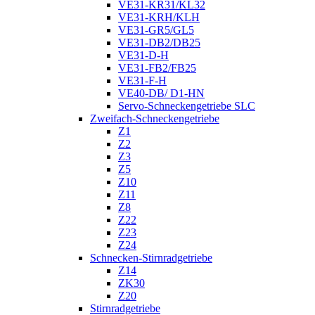
VE31-KR31/KL32
VE31-KRH/KLH
VE31-GR5/GL5
VE31-DB2/DB25
VE31-D-H
VE31-FB2/FB25
VE31-F-H
VE40-DB/ D1-HN
Servo-Schneckengetriebe SLC
Zweifach-Schneckengetriebe
Z1
Z2
Z3
Z5
Z10
Z11
Z8
Z22
Z23
Z24
Schnecken-Stirnradgetriebe
Z14
ZK30
Z20
Stirnradgetriebe