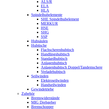
ALS/R
ELA
HLA
Spindelhubelemente
SHE Spindelhubelement
MERKUR
HSE
SHG
SSP
Hubsäulen
Hubtische
Flachscherenhubtisch
Handlingshubtisch
Standardhubtisch
Anlagenhubtisch
Anlagenhubtisch Doppel/Tandemschere
Verladehubtisch
Seilwinden
Elektroseilwinden
Handseilwinden
Gewindetriebe
Zubehör
Bremswiderstände
MIG Drehgeber
Bremschopper