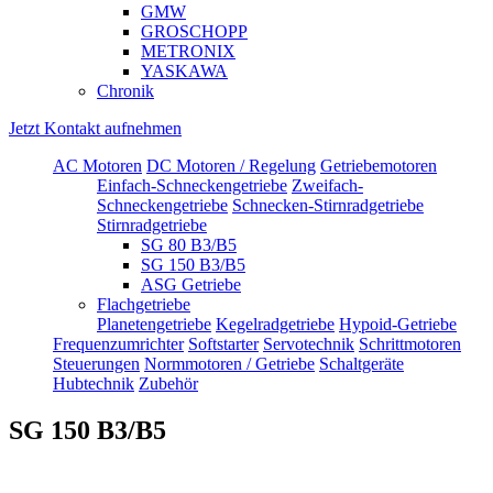
GMW
GROSCHOPP
METRONIX
YASKAWA
Chronik
Jetzt Kontakt aufnehmen
AC Motoren
DC Motoren / Regelung
Getriebemotoren
Einfach-Schneckengetriebe
Zweifach-
Schneckengetriebe
Schnecken-Stirnradgetriebe
Stirnradgetriebe
SG 80 B3/B5
SG 150 B3/B5
ASG Getriebe
Flachgetriebe
Planetengetriebe
Kegelradgetriebe
Hypoid-Getriebe
Frequenzumrichter
Softstarter
Servotechnik
Schrittmotoren
Steuerungen
Normmotoren / Getriebe
Schaltgeräte
Hubtechnik
Zubehör
SG 150 B3/B5