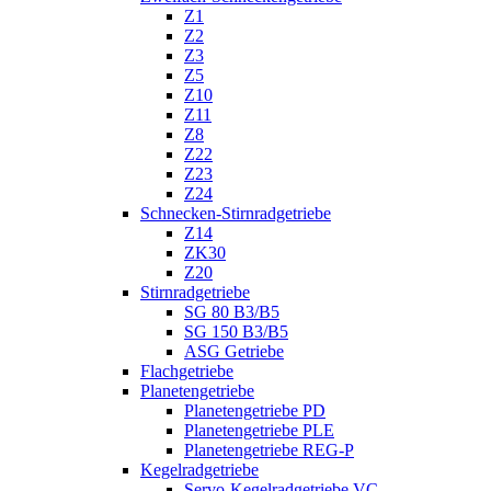
Z1
Z2
Z3
Z5
Z10
Z11
Z8
Z22
Z23
Z24
Schnecken-Stirnradgetriebe
Z14
ZK30
Z20
Stirnradgetriebe
SG 80 B3/B5
SG 150 B3/B5
ASG Getriebe
Flachgetriebe
Planetengetriebe
Planetengetriebe PD
Planetengetriebe PLE
Planetengetriebe REG-P
Kegelradgetriebe
Servo-Kegelradgetriebe VC