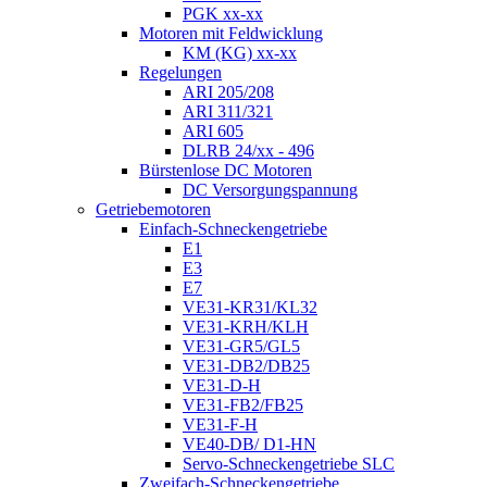
PGK xx-xx
Motoren mit Feldwicklung
KM (KG) xx-xx
Regelungen
ARI 205/208
ARI 311/321
ARI 605
DLRB 24/xx - 496
Bürstenlose DC Motoren
DC Versorgungspannung
Getriebemotoren
Einfach-Schneckengetriebe
E1
E3
E7
VE31-KR31/KL32
VE31-KRH/KLH
VE31-GR5/GL5
VE31-DB2/DB25
VE31-D-H
VE31-FB2/FB25
VE31-F-H
VE40-DB/ D1-HN
Servo-Schneckengetriebe SLC
Zweifach-Schneckengetriebe