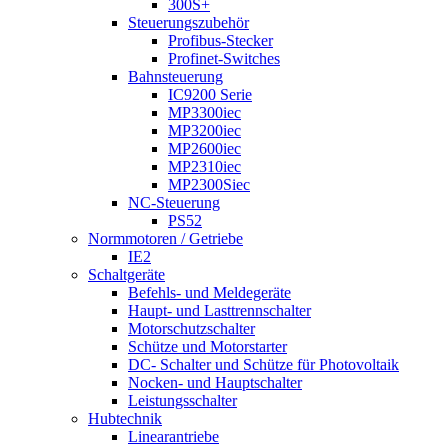
300S+
Steuerungszubehör
Profibus-Stecker
Profinet-Switches
Bahnsteuerung
IC9200 Serie
MP3300iec
MP3200iec
MP2600iec
MP2310iec
MP2300Siec
NC-Steuerung
PS52
Normmotoren / Getriebe
IE2
Schaltgeräte
Befehls- und Meldegeräte
Haupt- und Lasttrennschalter
Motorschutzschalter
Schütze und Motorstarter
DC- Schalter und Schütze für Photovoltaik
Nocken- und Hauptschalter
Leistungsschalter
Hubtechnik
Linearantriebe