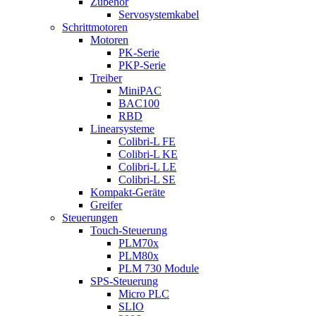
Zubehör
Servosystemkabel
Schrittmotoren
Motoren
PK-Serie
PKP-Serie
Treiber
MiniPAC
BAC100
RBD
Linearsysteme
Colibri-L FE
Colibri-L KE
Colibri-L LE
Colibri-L SE
Kompakt-Geräte
Greifer
Steuerungen
Touch-Steuerung
PLM70x
PLM80x
PLM 730 Module
SPS-Steuerung
Micro PLC
SLIO