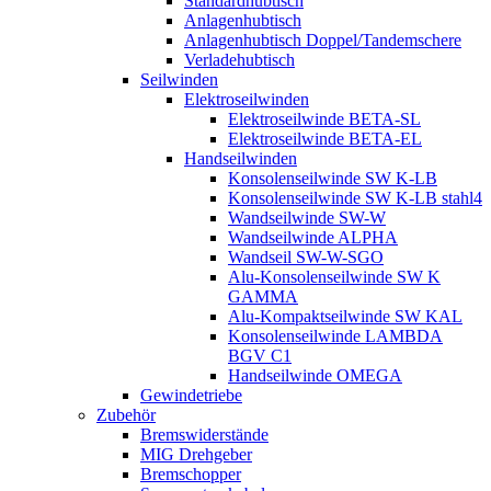
Standardhubtisch
Anlagenhubtisch
Anlagenhubtisch Doppel/Tandemschere
Verladehubtisch
Seilwinden
Elektroseilwinden
Elektroseilwinde BETA-SL
Elektroseilwinde BETA-EL
Handseilwinden
Konsolenseilwinde SW K-LB
Konsolenseilwinde SW K-LB stahl4
Wandseilwinde SW-W
Wandseilwinde ALPHA
Wandseil SW-W-SGO
Alu-Konsolenseilwinde SW K
GAMMA
Alu-Kompaktseilwinde SW KAL
Konsolenseilwinde LAMBDA
BGV C1
Handseilwinde OMEGA
Gewindetriebe
Zubehör
Bremswiderstände
MIG Drehgeber
Bremschopper