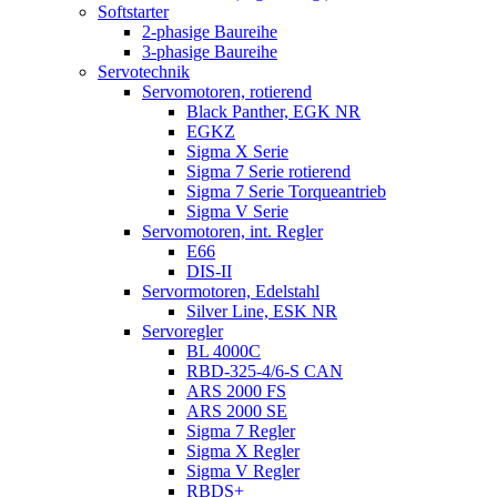
Softstarter
2-phasige Baureihe
3-phasige Baureihe
Servotechnik
Servomotoren, rotierend
Black Panther, EGK NR
EGKZ
Sigma X Serie
Sigma 7 Serie rotierend
Sigma 7 Serie Torqueantrieb
Sigma V Serie
Servomotoren, int. Regler
E66
DIS-II
Servormotoren, Edelstahl
Silver Line, ESK NR
Servoregler
BL 4000C
RBD-325-4/6-S CAN
ARS 2000 FS
ARS 2000 SE
Sigma 7 Regler
Sigma X Regler
Sigma V Regler
RBDS+