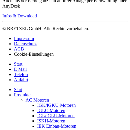
Auch aus der Ferne ganz nah an Ihrer Anlage per Fernwartung über
AnyDesk
Infos & Download
© BRETZEL GmbH. Alle Rechte vorbehalten.
Impressum
Datenschutz
AGB
Cookie-Einstellungen
Start
E-Mail
Telefon
Anfahrt
Start
Produkte
AC Motoren
IGK/IGKU-Motoren
IGLC-Motoren
IGL/IGLU-Motoren
ISKH-Motoren
IEK Einbau-Motoren