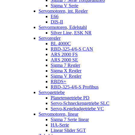
Sigma 7 Serie Torqueantrieb
Sigma V Serie
Servomotoren, int. Regler
E66
DIS-II
Servormotoren, Edelstahl
Silver Line, ESK NR
Servoregler
BL 4000C
RBD-325-4/6-S CAN
ARS 2000 FS
ARS 2000 SE
Sigma 7 Regler
Sigma X Regler
Sigma V Regler
RBDS+
RBD-325-4/6-S Profibus
Servogetriebe
Planetengetriebe PD
Servo-Schneckengetriebe SLC
Servo-Kegelradgetriebe VC
Servomotoren, linear
Sigma 7 Serie linear
HA-Serie
Linear Slider SGT