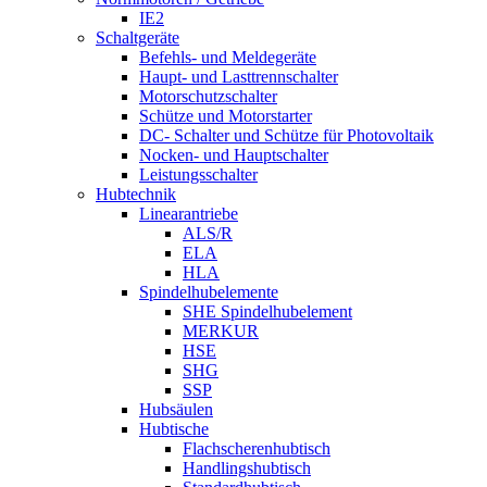
IE2
Schaltgeräte
Befehls- und Meldegeräte
Haupt- und Lasttrennschalter
Motorschutzschalter
Schütze und Motorstarter
DC- Schalter und Schütze für Photovoltaik
Nocken- und Hauptschalter
Leistungsschalter
Hubtechnik
Linearantriebe
ALS/R
ELA
HLA
Spindelhubelemente
SHE Spindelhubelement
MERKUR
HSE
SHG
SSP
Hubsäulen
Hubtische
Flachscherenhubtisch
Handlingshubtisch