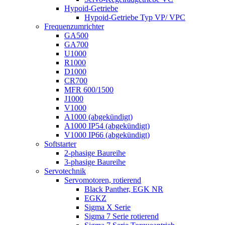
Hypoid-Getriebe
Hypoid-Getriebe Typ VP/ VPC
Frequenzumrichter
GA500
GA700
U1000
R1000
D1000
CR700
MFR 600/1500
J1000
V1000
A1000 (abgekündigt)
A1000 IP54 (abgekündigt)
V1000 IP66 (abgekündigt)
Softstarter
2-phasige Baureihe
3-phasige Baureihe
Servotechnik
Servomotoren, rotierend
Black Panther, EGK NR
EGKZ
Sigma X Serie
Sigma 7 Serie rotierend