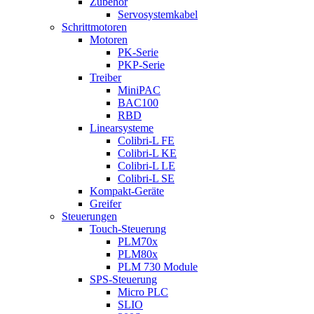
Zubehör
Servosystemkabel
Schrittmotoren
Motoren
PK-Serie
PKP-Serie
Treiber
MiniPAC
BAC100
RBD
Linearsysteme
Colibri-L FE
Colibri-L KE
Colibri-L LE
Colibri-L SE
Kompakt-Geräte
Greifer
Steuerungen
Touch-Steuerung
PLM70x
PLM80x
PLM 730 Module
SPS-Steuerung
Micro PLC
SLIO