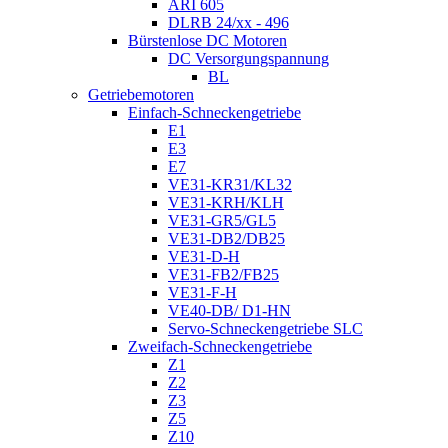
ARI 605
DLRB 24/xx - 496
Bürstenlose DC Motoren
DC Versorgungspannung
BL
Getriebemotoren
Einfach-Schneckengetriebe
E1
E3
E7
VE31-KR31/KL32
VE31-KRH/KLH
VE31-GR5/GL5
VE31-DB2/DB25
VE31-D-H
VE31-FB2/FB25
VE31-F-H
VE40-DB/ D1-HN
Servo-Schneckengetriebe SLC
Zweifach-Schneckengetriebe
Z1
Z2
Z3
Z5
Z10