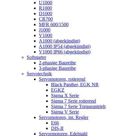
U1000
R1000
D1000
CR700
MFR 600/1500
J1000
V1000
A1000 (abgekündigt)
A1000 IP54 (abgekündigt)
V1000 IP66 (abgekündigt)
Softstarter
2-phasige Baureihe
3-phasige Baureihe
Servotechnik
Servomotoren, rotierend
Black Panther, EGK NR
EGKZ
Sigma X Serie
Sigma 7 Serie rotierend
Sigma 7 Serie Torqueantrieb
Sigma V Serie
Servomotoren, int. Regler
E66
DIS-II
Servormotoren, Edelstahl