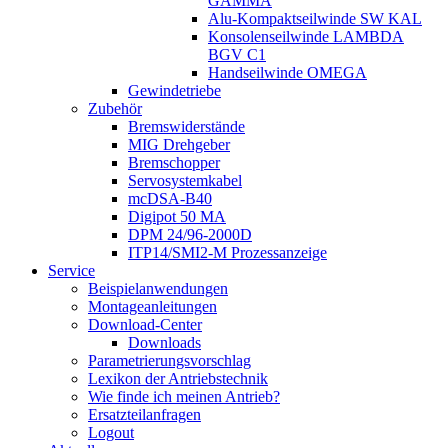
GAMMA
Alu-Kompaktseilwinde SW KAL
Konsolenseilwinde LAMBDA
BGV C1
Handseilwinde OMEGA
Gewindetriebe
Zubehör
Bremswiderstände
MIG Drehgeber
Bremschopper
Servosystemkabel
mcDSA-B40
Digipot 50 MA
DPM 24/96-2000D
ITP14/SMI2-M Prozessanzeige
Service
Beispielanwendungen
Montageanleitungen
Download-Center
Downloads
Parametrierungsvorschlag
Lexikon der Antriebstechnik
Wie finde ich meinen Antrieb?
Ersatzteilanfragen
Logout