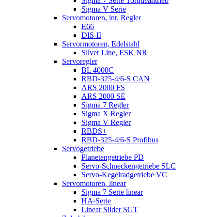
Sigma 7 Serie Torqueantrieb
Sigma V Serie
Servomotoren, int. Regler
E66
DIS-II
Servormotoren, Edelstahl
Silver Line, ESK NR
Servoregler
BL 4000C
RBD-325-4/6-S CAN
ARS 2000 FS
ARS 2000 SE
Sigma 7 Regler
Sigma X Regler
Sigma V Regler
RBDS+
RBD-325-4/6-S Profibus
Servogetriebe
Planetengetriebe PD
Servo-Schneckengetriebe SLC
Servo-Kegelradgetriebe VC
Servomotoren, linear
Sigma 7 Serie linear
HA-Serie
Linear Slider SGT