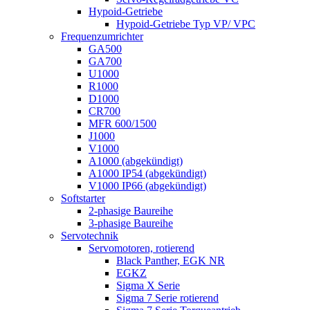
Hypoid-Getriebe
Hypoid-Getriebe Typ VP/ VPC
Frequenzumrichter
GA500
GA700
U1000
R1000
D1000
CR700
MFR 600/1500
J1000
V1000
A1000 (abgekündigt)
A1000 IP54 (abgekündigt)
V1000 IP66 (abgekündigt)
Softstarter
2-phasige Baureihe
3-phasige Baureihe
Servotechnik
Servomotoren, rotierend
Black Panther, EGK NR
EGKZ
Sigma X Serie
Sigma 7 Serie rotierend