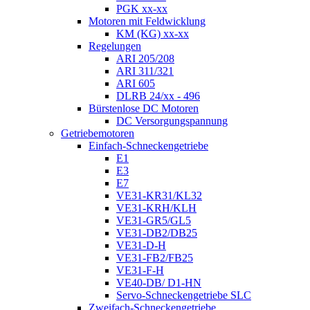
PGK xx-xx
Motoren mit Feldwicklung
KM (KG) xx-xx
Regelungen
ARI 205/208
ARI 311/321
ARI 605
DLRB 24/xx - 496
Bürstenlose DC Motoren
DC Versorgungspannung
Getriebemotoren
Einfach-Schneckengetriebe
E1
E3
E7
VE31-KR31/KL32
VE31-KRH/KLH
VE31-GR5/GL5
VE31-DB2/DB25
VE31-D-H
VE31-FB2/FB25
VE31-F-H
VE40-DB/ D1-HN
Servo-Schneckengetriebe SLC
Zweifach-Schneckengetriebe