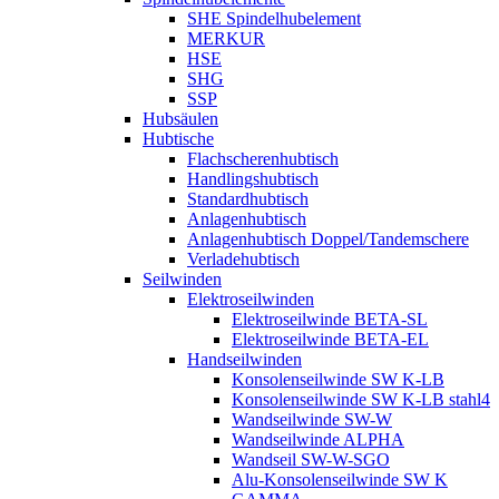
SHE Spindelhubelement
MERKUR
HSE
SHG
SSP
Hubsäulen
Hubtische
Flachscherenhubtisch
Handlingshubtisch
Standardhubtisch
Anlagenhubtisch
Anlagenhubtisch Doppel/Tandemschere
Verladehubtisch
Seilwinden
Elektroseilwinden
Elektroseilwinde BETA-SL
Elektroseilwinde BETA-EL
Handseilwinden
Konsolenseilwinde SW K-LB
Konsolenseilwinde SW K-LB stahl4
Wandseilwinde SW-W
Wandseilwinde ALPHA
Wandseil SW-W-SGO
Alu-Konsolenseilwinde SW K