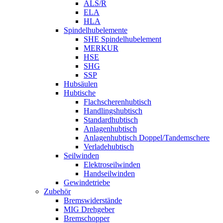
ALS/R
ELA
HLA
Spindelhubelemente
SHE Spindelhubelement
MERKUR
HSE
SHG
SSP
Hubsäulen
Hubtische
Flachscherenhubtisch
Handlingshubtisch
Standardhubtisch
Anlagenhubtisch
Anlagenhubtisch Doppel/Tandemschere
Verladehubtisch
Seilwinden
Elektroseilwinden
Handseilwinden
Gewindetriebe
Zubehör
Bremswiderstände
MIG Drehgeber
Bremschopper