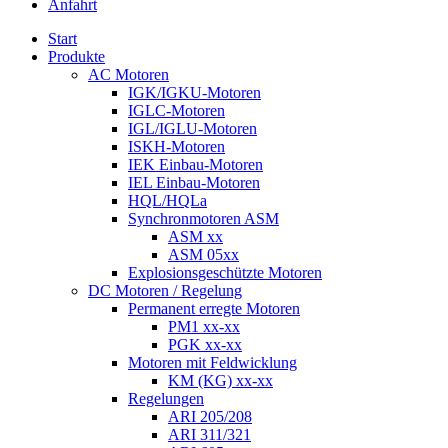
Anfahrt
Start
Produkte
AC Motoren
IGK/IGKU-Motoren
IGLC-Motoren
IGL/IGLU-Motoren
ISKH-Motoren
IEK Einbau-Motoren
IEL Einbau-Motoren
HQL/HQLa
Synchronmotoren ASM
ASM xx
ASM 05xx
Explosionsgeschützte Motoren
DC Motoren / Regelung
Permanent erregte Motoren
PM1 xx-xx
PGK xx-xx
Motoren mit Feldwicklung
KM (KG) xx-xx
Regelungen
ARI 205/208
ARI 311/321