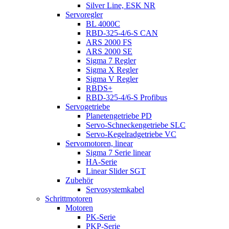
Silver Line, ESK NR
Servoregler
BL 4000C
RBD-325-4/6-S CAN
ARS 2000 FS
ARS 2000 SE
Sigma 7 Regler
Sigma X Regler
Sigma V Regler
RBDS+
RBD-325-4/6-S Profibus
Servogetriebe
Planetengetriebe PD
Servo-Schneckengetriebe SLC
Servo-Kegelradgetriebe VC
Servomotoren, linear
Sigma 7 Serie linear
HA-Serie
Linear Slider SGT
Zubehör
Servosystemkabel
Schrittmotoren
Motoren
PK-Serie
PKP-Serie