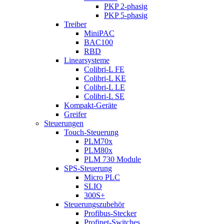
PKP 2-phasig
PKP 5-phasig
Treiber
MiniPAC
BAC100
RBD
Linearsysteme
Colibri-L FE
Colibri-L KE
Colibri-L LE
Colibri-L SE
Kompakt-Geräte
Greifer
Steuerungen
Touch-Steuerung
PLM70x
PLM80x
PLM 730 Module
SPS-Steuerung
Micro PLC
SLIO
300S+
Steuerungszubehör
Profibus-Stecker
Profinet-Switches