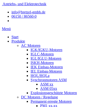
Antriebs- und Elektrotechnik
info@bretzel-gmbh.de
06150 / 86560-0
Menü
Start
Produkte
AC Motoren
IGK/IGKU-Motoren
IGLC-Motoren
IGL/IGLU-Motoren
ISKH-Motoren
IEK Einbau-Motoren
IEL Einbau-Motoren
HQL/HQLa
Synchronmotoren ASM
ASM xx
ASM 05xx
Explosionsgeschützte Motoren
DC Motoren / Regelung
Permanent erregte Motoren
PM1 xx-xx