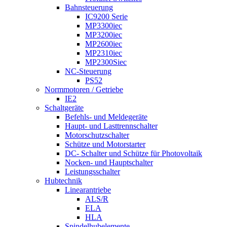
Bahnsteuerung
IC9200 Serie
MP3300iec
MP3200iec
MP2600iec
MP2310iec
MP2300Siec
NC-Steuerung
PS52
Normmotoren / Getriebe
IE2
Schaltgeräte
Befehls- und Meldegeräte
Haupt- und Lasttrennschalter
Motorschutzschalter
Schütze und Motorstarter
DC- Schalter und Schütze für Photovoltaik
Nocken- und Hauptschalter
Leistungsschalter
Hubtechnik
Linearantriebe
ALS/R
ELA
HLA
Spindelhubelemente