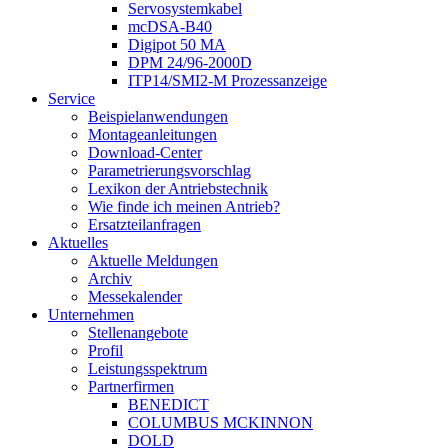
Servosystemkabel
mcDSA-B40
Digipot 50 MA
DPM 24/96-2000D
ITP14/SMI2-M Prozessanzeige
Service
Beispielanwendungen
Montageanleitungen
Download-Center
Parametrierungsvorschlag
Lexikon der Antriebstechnik
Wie finde ich meinen Antrieb?
Ersatzteilanfragen
Aktuelles
Aktuelle Meldungen
Archiv
Messekalender
Unternehmen
Stellenangebote
Profil
Leistungsspektrum
Partnerfirmen
BENEDICT
COLUMBUS MCKINNON
DOLD