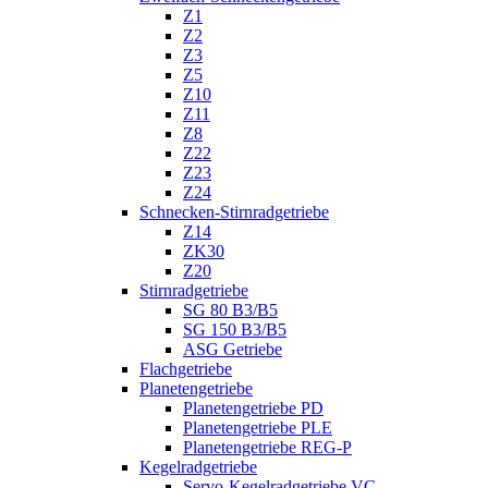
Z1
Z2
Z3
Z5
Z10
Z11
Z8
Z22
Z23
Z24
Schnecken-Stirnradgetriebe
Z14
ZK30
Z20
Stirnradgetriebe
SG 80 B3/B5
SG 150 B3/B5
ASG Getriebe
Flachgetriebe
Planetengetriebe
Planetengetriebe PD
Planetengetriebe PLE
Planetengetriebe REG-P
Kegelradgetriebe
Servo-Kegelradgetriebe VC