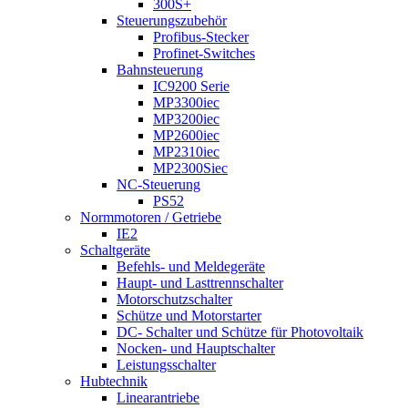
300S+
Steuerungszubehör
Profibus-Stecker
Profinet-Switches
Bahnsteuerung
IC9200 Serie
MP3300iec
MP3200iec
MP2600iec
MP2310iec
MP2300Siec
NC-Steuerung
PS52
Normmotoren / Getriebe
IE2
Schaltgeräte
Befehls- und Meldegeräte
Haupt- und Lasttrennschalter
Motorschutzschalter
Schütze und Motorstarter
DC- Schalter und Schütze für Photovoltaik
Nocken- und Hauptschalter
Leistungsschalter
Hubtechnik
Linearantriebe