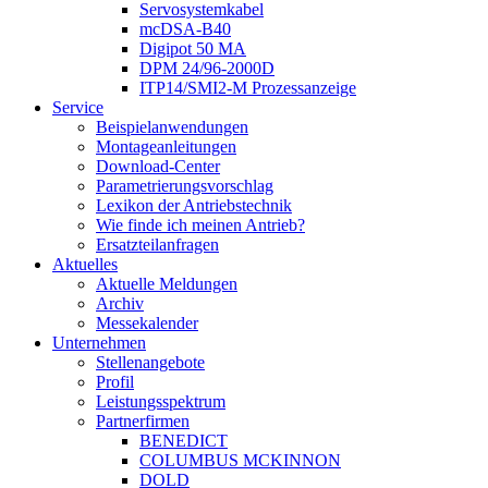
Servosystemkabel
mcDSA-B40
Digipot 50 MA
DPM 24/96-2000D
ITP14/SMI2-M Prozessanzeige
Service
Beispielanwendungen
Montageanleitungen
Download-Center
Parametrierungsvorschlag
Lexikon der Antriebstechnik
Wie finde ich meinen Antrieb?
Ersatzteilanfragen
Aktuelles
Aktuelle Meldungen
Archiv
Messekalender
Unternehmen
Stellenangebote
Profil
Leistungsspektrum
Partnerfirmen
BENEDICT
COLUMBUS MCKINNON
DOLD