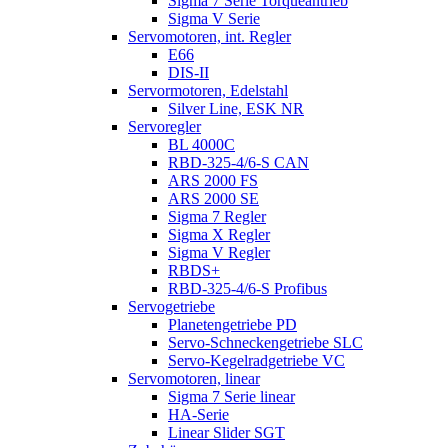
Sigma 7 Serie Torqueantrieb
Sigma V Serie
Servomotoren, int. Regler
E66
DIS-II
Servormotoren, Edelstahl
Silver Line, ESK NR
Servoregler
BL 4000C
RBD-325-4/6-S CAN
ARS 2000 FS
ARS 2000 SE
Sigma 7 Regler
Sigma X Regler
Sigma V Regler
RBDS+
RBD-325-4/6-S Profibus
Servogetriebe
Planetengetriebe PD
Servo-Schneckengetriebe SLC
Servo-Kegelradgetriebe VC
Servomotoren, linear
Sigma 7 Serie linear
HA-Serie
Linear Slider SGT