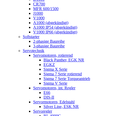
CR700
MFR 600/1500
J1000
V1000
A1000 (abgekündigt)
A1000 IP54 (abgekündigt)
V1000 IP66 (abgekündigt)
Softstarter
2-phasige Baureihe
3-phasige Baureihe
Servotechnik
Servomotoren, rotierend
Black Panther, EGK NR
EGKZ
Sigma X Serie
Sigma 7 Serie rotierend
Sigma 7 Serie Torqueantrieb
Sigma V Serie
Servomotoren, int. Regler
E66
DIS-II
Servormotoren, Edelstahl
Silver Line, ESK NR
Servoregler
BL 4000C