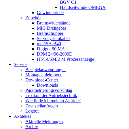
BGV C1
Handseilwinde OMEGA
Gewindetriebe
Zubehör
Bremswiderstände
MIG Drehgeber
Bremschopper
Servosystemkabel
mcDSA-B40
Digipot 50 MA
DPM 24/96-2000D
ITP14/SMI2-M Prozessanzeige
Service
Beispielanwendungen
Montageanleitungen
Download-Center
Downloads
Parametrierungsvorschlag
Lexikon der Antriebstechnik
Wie finde ich meinen Antrieb?
Ersatzteilanfragen
Logout
Aktuelles
Aktuelle Meldungen
Archiv