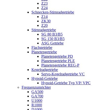
Z23
Z24
Schnecken-Stirnradgetriebe
Z14
ZK30
Z20
Stirnradgetriebe
SG 80 B3/B5
SG 150 B3/B5
ASG Getriebe
Flachgetriebe
Planetengetriebe
Planetengetriebe PD
Planetengetriebe PLE
Planetengetriebe REG-P
Kegelradgetriebe
Servo-Kegelradgetriebe VC
Hypoid-Getriebe
Hypoid-Getriebe Typ VP/ VPC
Frequenzumrichter
GA500
GA700
U1000
R1000
D1000