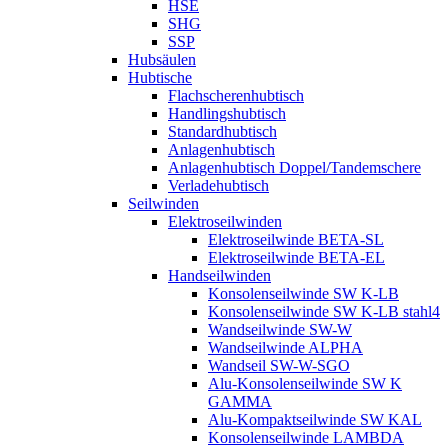
HSE
SHG
SSP
Hubsäulen
Hubtische
Flachscherenhubtisch
Handlingshubtisch
Standardhubtisch
Anlagenhubtisch
Anlagenhubtisch Doppel/Tandemschere
Verladehubtisch
Seilwinden
Elektroseilwinden
Elektroseilwinde BETA-SL
Elektroseilwinde BETA-EL
Handseilwinden
Konsolenseilwinde SW K-LB
Konsolenseilwinde SW K-LB stahl4
Wandseilwinde SW-W
Wandseilwinde ALPHA
Wandseil SW-W-SGO
Alu-Konsolenseilwinde SW K
GAMMA
Alu-Kompaktseilwinde SW KAL
Konsolenseilwinde LAMBDA