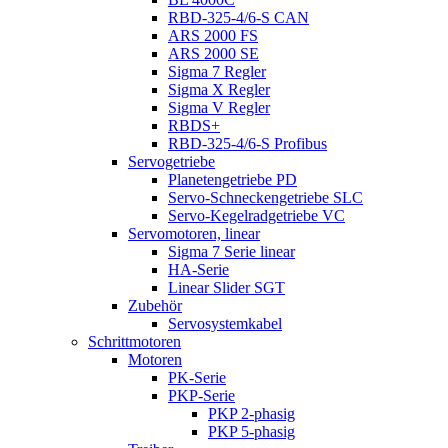
RBD-325-4/6-S CAN
ARS 2000 FS
ARS 2000 SE
Sigma 7 Regler
Sigma X Regler
Sigma V Regler
RBDS+
RBD-325-4/6-S Profibus
Servogetriebe
Planetengetriebe PD
Servo-Schneckengetriebe SLC
Servo-Kegelradgetriebe VC
Servomotoren, linear
Sigma 7 Serie linear
HA-Serie
Linear Slider SGT
Zubehör
Servosystemkabel
Schrittmotoren
Motoren
PK-Serie
PKP-Serie
PKP 2-phasig
PKP 5-phasig