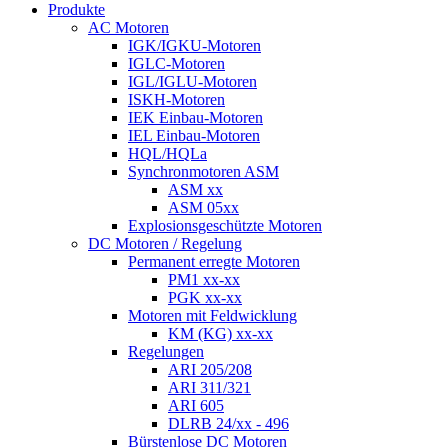
Produkte
AC Motoren
IGK/IGKU-Motoren
IGLC-Motoren
IGL/IGLU-Motoren
ISKH-Motoren
IEK Einbau-Motoren
IEL Einbau-Motoren
HQL/HQLa
Synchronmotoren ASM
ASM xx
ASM 05xx
Explosionsgeschützte Motoren
DC Motoren / Regelung
Permanent erregte Motoren
PM1 xx-xx
PGK xx-xx
Motoren mit Feldwicklung
KM (KG) xx-xx
Regelungen
ARI 205/208
ARI 311/321
ARI 605
DLRB 24/xx - 496
Bürstenlose DC Motoren