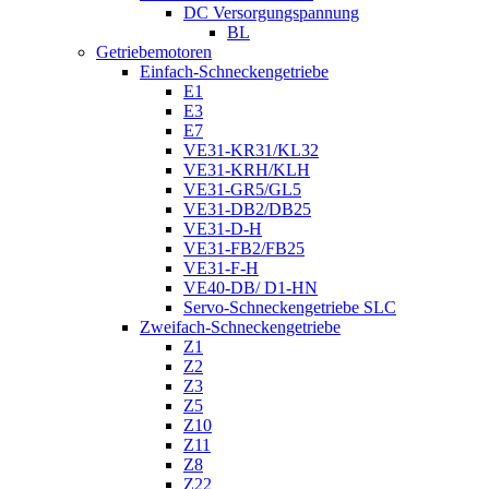
DC Versorgungspannung
BL
Getriebemotoren
Einfach-Schneckengetriebe
E1
E3
E7
VE31-KR31/KL32
VE31-KRH/KLH
VE31-GR5/GL5
VE31-DB2/DB25
VE31-D-H
VE31-FB2/FB25
VE31-F-H
VE40-DB/ D1-HN
Servo-Schneckengetriebe SLC
Zweifach-Schneckengetriebe
Z1
Z2
Z3
Z5
Z10
Z11
Z8
Z22