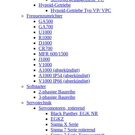
Hypoid-Getriebe
Hypoid-Getriebe Typ VP/ VPC
Frequenzumrichter
GA500
GA700
U1000
R1000
D1000
CR700
MFR 600/1500
J1000
V1000
A1000 (abgekündigt)
A1000 IP54 (abgekündigt)
V1000 IP66 (abgekündigt)
Softstarter
2-phasige Baureihe
3-phasige Baureihe
Servotechnik
Servomotoren, rotierend
Black Panther, EGK NR
EGKZ
Sigma X Serie
Sigma 7 Serie rotierend