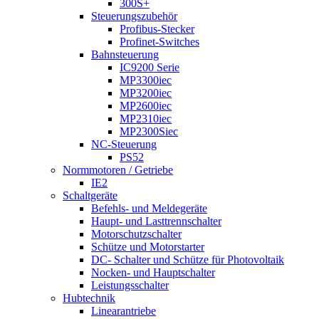
300S+
Steuerungszubehör
Profibus-Stecker
Profinet-Switches
Bahnsteuerung
IC9200 Serie
MP3300iec
MP3200iec
MP2600iec
MP2310iec
MP2300Siec
NC-Steuerung
PS52
Normmotoren / Getriebe
IE2
Schaltgeräte
Befehls- und Meldegeräte
Haupt- und Lasttrennschalter
Motorschutzschalter
Schütze und Motorstarter
DC- Schalter und Schütze für Photovoltaik
Nocken- und Hauptschalter
Leistungsschalter
Hubtechnik
Linearantriebe