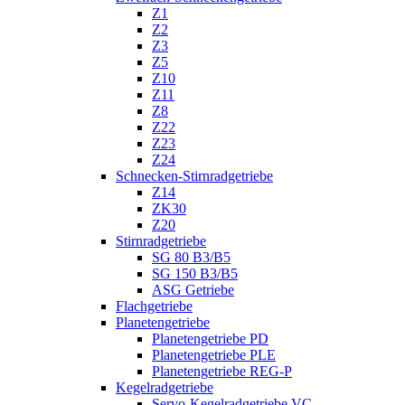
Z1
Z2
Z3
Z5
Z10
Z11
Z8
Z22
Z23
Z24
Schnecken-Stirnradgetriebe
Z14
ZK30
Z20
Stirnradgetriebe
SG 80 B3/B5
SG 150 B3/B5
ASG Getriebe
Flachgetriebe
Planetengetriebe
Planetengetriebe PD
Planetengetriebe PLE
Planetengetriebe REG-P
Kegelradgetriebe
Servo-Kegelradgetriebe VC