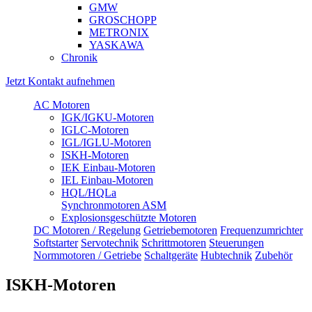
GMW
GROSCHOPP
METRONIX
YASKAWA
Chronik
Jetzt Kontakt aufnehmen
AC Motoren
IGK/IGKU-Motoren
IGLC-Motoren
IGL/IGLU-Motoren
ISKH-Motoren
IEK Einbau-Motoren
IEL Einbau-Motoren
HQL/HQLa
Synchronmotoren ASM
Explosionsgeschützte Motoren
DC Motoren / Regelung
Getriebemotoren
Frequenzumrichter
Softstarter
Servotechnik
Schrittmotoren
Steuerungen
Normmotoren / Getriebe
Schaltgeräte
Hubtechnik
Zubehör
ISKH-Motoren