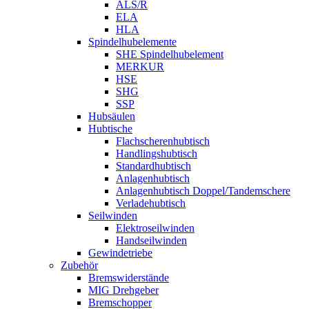
ALS/R
ELA
HLA
Spindelhubelemente
SHE Spindelhubelement
MERKUR
HSE
SHG
SSP
Hubsäulen
Hubtische
Flachscherenhubtisch
Handlingshubtisch
Standardhubtisch
Anlagenhubtisch
Anlagenhubtisch Doppel/Tandemschere
Verladehubtisch
Seilwinden
Elektroseilwinden
Handseilwinden
Gewindetriebe
Zubehör
Bremswiderstände
MIG Drehgeber
Bremschopper