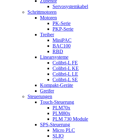
Zubehör
Servosystemkabel
Schrittmotoren
Motoren
PK-Serie
PKP-Serie
Treiber
MiniPAC
BAC100
RBD
Linearsysteme
Colibri-L FE
Colibri-L KE
Colibri-L LE
Colibri-L SE
Kompakt-Geräte
Greifer
Steuerungen
Touch-Steuerung
PLM70x
PLM80x
PLM 730 Module
SPS-Steuerung
Micro PLC
SLIO