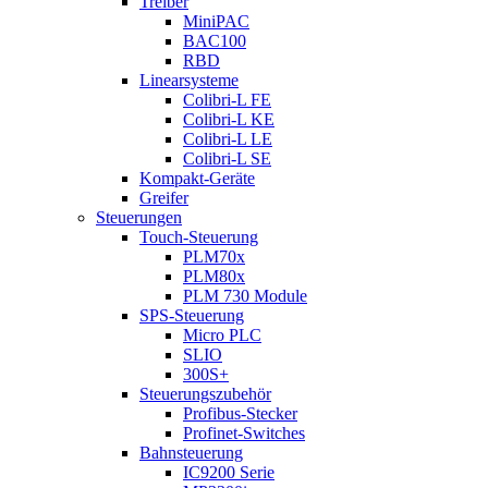
Treiber
MiniPAC
BAC100
RBD
Linearsysteme
Colibri-L FE
Colibri-L KE
Colibri-L LE
Colibri-L SE
Kompakt-Geräte
Greifer
Steuerungen
Touch-Steuerung
PLM70x
PLM80x
PLM 730 Module
SPS-Steuerung
Micro PLC
SLIO
300S+
Steuerungszubehör
Profibus-Stecker
Profinet-Switches
Bahnsteuerung
IC9200 Serie