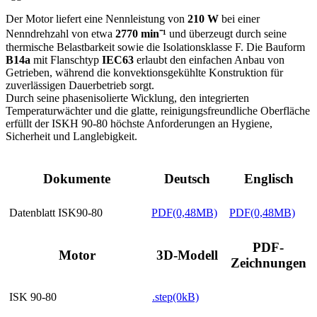
Der Motor liefert eine Nennleistung von
210 W
bei einer
Nenndrehzahl von etwa
2770 min⁻¹
und überzeugt durch seine
thermische Belastbarkeit sowie die Isolationsklasse F. Die Bauform
B14a
mit Flanschtyp
IEC63
erlaubt den einfachen Anbau von
Getrieben, während die konvektionsgekühlte Konstruktion für
zuverlässigen Dauerbetrieb sorgt.
Durch seine phasenisolierte Wicklung, den integrierten
Temperaturwächter und die glatte, reinigungsfreundliche Oberfläche
erfüllt der ISKH 90-80 höchste Anforderungen an Hygiene,
Sicherheit und Langlebigkeit.
Dokumente
Deutsch
Englisch
Datenblatt ISK90-80
PDF(0,48MB)
PDF(0,48MB)
PDF-
Motor
3D-Modell
Zeichnungen
ISK 90-80
.step(0kB)