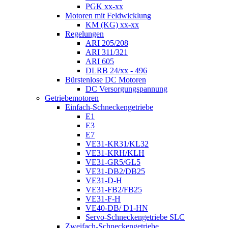
PGK xx-xx
Motoren mit Feldwicklung
KM (KG) xx-xx
Regelungen
ARI 205/208
ARI 311/321
ARI 605
DLRB 24/xx - 496
Bürstenlose DC Motoren
DC Versorgungspannung
Getriebemotoren
Einfach-Schneckengetriebe
E1
E3
E7
VE31-KR31/KL32
VE31-KRH/KLH
VE31-GR5/GL5
VE31-DB2/DB25
VE31-D-H
VE31-FB2/FB25
VE31-F-H
VE40-DB/ D1-HN
Servo-Schneckengetriebe SLC
Zweifach-Schneckengetriebe