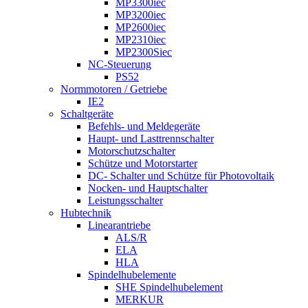
MP3300iec
MP3200iec
MP2600iec
MP2310iec
MP2300Siec
NC-Steuerung
PS52
Normmotoren / Getriebe
IE2
Schaltgeräte
Befehls- und Meldegeräte
Haupt- und Lasttrennschalter
Motorschutzschalter
Schütze und Motorstarter
DC- Schalter und Schütze für Photovoltaik
Nocken- und Hauptschalter
Leistungsschalter
Hubtechnik
Linearantriebe
ALS/R
ELA
HLA
Spindelhubelemente
SHE Spindelhubelement
MERKUR