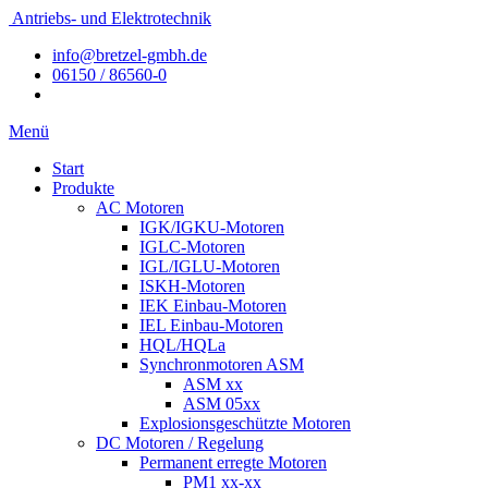
Antriebs- und Elektrotechnik
info@bretzel-gmbh.de
06150 / 86560-0
Menü
Start
Produkte
AC Motoren
IGK/IGKU-Motoren
IGLC-Motoren
IGL/IGLU-Motoren
ISKH-Motoren
IEK Einbau-Motoren
IEL Einbau-Motoren
HQL/HQLa
Synchronmotoren ASM
ASM xx
ASM 05xx
Explosionsgeschützte Motoren
DC Motoren / Regelung
Permanent erregte Motoren
PM1 xx-xx