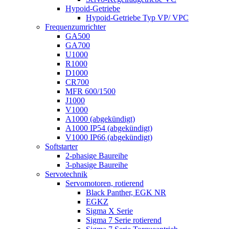
Hypoid-Getriebe
Hypoid-Getriebe Typ VP/ VPC
Frequenzumrichter
GA500
GA700
U1000
R1000
D1000
CR700
MFR 600/1500
J1000
V1000
A1000 (abgekündigt)
A1000 IP54 (abgekündigt)
V1000 IP66 (abgekündigt)
Softstarter
2-phasige Baureihe
3-phasige Baureihe
Servotechnik
Servomotoren, rotierend
Black Panther, EGK NR
EGKZ
Sigma X Serie
Sigma 7 Serie rotierend