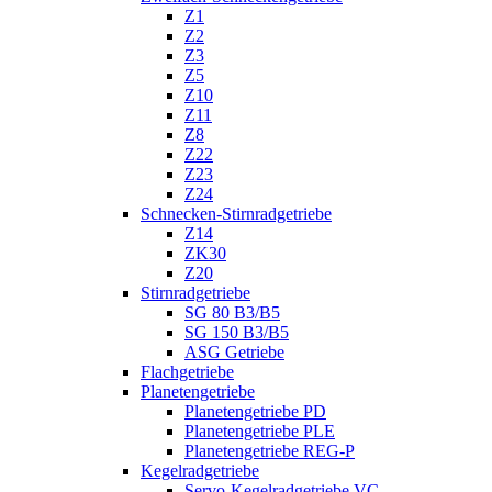
Z1
Z2
Z3
Z5
Z10
Z11
Z8
Z22
Z23
Z24
Schnecken-Stirnradgetriebe
Z14
ZK30
Z20
Stirnradgetriebe
SG 80 B3/B5
SG 150 B3/B5
ASG Getriebe
Flachgetriebe
Planetengetriebe
Planetengetriebe PD
Planetengetriebe PLE
Planetengetriebe REG-P
Kegelradgetriebe
Servo-Kegelradgetriebe VC