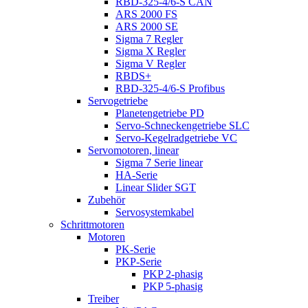
RBD-325-4/6-S CAN
ARS 2000 FS
ARS 2000 SE
Sigma 7 Regler
Sigma X Regler
Sigma V Regler
RBDS+
RBD-325-4/6-S Profibus
Servogetriebe
Planetengetriebe PD
Servo-Schneckengetriebe SLC
Servo-Kegelradgetriebe VC
Servomotoren, linear
Sigma 7 Serie linear
HA-Serie
Linear Slider SGT
Zubehör
Servosystemkabel
Schrittmotoren
Motoren
PK-Serie
PKP-Serie
PKP 2-phasig
PKP 5-phasig
Treiber