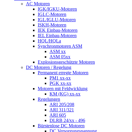
AC Motoren
IGK/IGKU-Motoren
IGLC-Motoren
IGL/IGLU-Motoren
ISKH-Motoren
IEK Einbau-Motoren
IEL Einbau-Motoren
HQL/HQLa
Synchronmotoren ASM
ASM xx
ASM 05xx
Explosionsgeschützte Motoren
DC Motoren / Regelung
Permanent erregte Motoren
PM1 xx-xx
PGK xx-xx
Motoren mit Feldwicklung
KM (KG) xx-xx
Regelungen
ARI 205/208
ARI 311/321
ARI 605
DLRB 24/xx - 496
Bürstenlose DC Motoren
DC Versorgungspannung