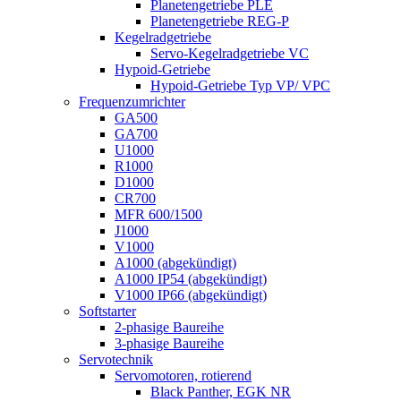
Planetengetriebe PLE
Planetengetriebe REG-P
Kegelradgetriebe
Servo-Kegelradgetriebe VC
Hypoid-Getriebe
Hypoid-Getriebe Typ VP/ VPC
Frequenzumrichter
GA500
GA700
U1000
R1000
D1000
CR700
MFR 600/1500
J1000
V1000
A1000 (abgekündigt)
A1000 IP54 (abgekündigt)
V1000 IP66 (abgekündigt)
Softstarter
2-phasige Baureihe
3-phasige Baureihe
Servotechnik
Servomotoren, rotierend
Black Panther, EGK NR