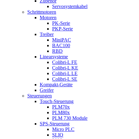
Zubehör
Servosystemkabel
Schrittmotoren
Motoren
PK-Serie
PKP-Serie
Treiber
MiniPAC
BAC100
RBD
Linearsysteme
Colibri-L FE
Colibri-L KE
Colibri-L LE
Colibri-L SE
Kompakt-Geräte
Greifer
Steuerungen
Touch-Steuerung
PLM70x
PLM80x
PLM 730 Module
SPS-Steuerung
Micro PLC
SLIO