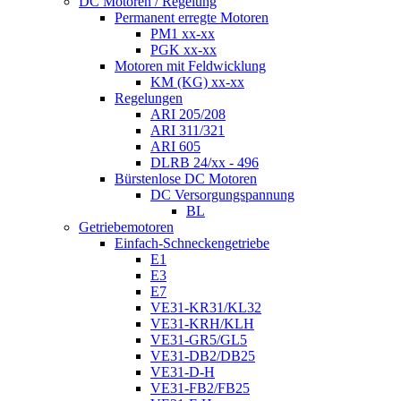
DC Motoren / Regelung
Permanent erregte Motoren
PM1 xx-xx
PGK xx-xx
Motoren mit Feldwicklung
KM (KG) xx-xx
Regelungen
ARI 205/208
ARI 311/321
ARI 605
DLRB 24/xx - 496
Bürstenlose DC Motoren
DC Versorgungspannung
BL
Getriebemotoren
Einfach-Schneckengetriebe
E1
E3
E7
VE31-KR31/KL32
VE31-KRH/KLH
VE31-GR5/GL5
VE31-DB2/DB25
VE31-D-H
VE31-FB2/FB25