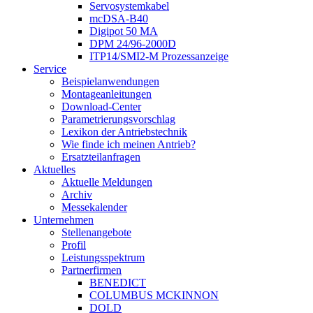
Servosystemkabel
mcDSA-B40
Digipot 50 MA
DPM 24/96-2000D
ITP14/SMI2-M Prozessanzeige
Service
Beispielanwendungen
Montageanleitungen
Download-Center
Parametrierungsvorschlag
Lexikon der Antriebstechnik
Wie finde ich meinen Antrieb?
Ersatzteilanfragen
Aktuelles
Aktuelle Meldungen
Archiv
Messekalender
Unternehmen
Stellenangebote
Profil
Leistungsspektrum
Partnerfirmen
BENEDICT
COLUMBUS MCKINNON
DOLD