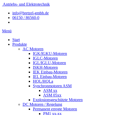
Antriebs- und Elektrotechnik
info@bretzel-gmbh.de
06150 / 86560-0
Menü
Start
Produkte
AC Motoren
IGK/IGKU-Motoren
IGLC-Motoren
IGL/IGLU-Motoren
ISKH-Motoren
IEK Einbau-Motoren
IEL Einbau-Motoren
HQL/HQLa
Synchronmotoren ASM
ASM xx
ASM 05xx
Explosionsgeschützte Motoren
DC Motoren / Regelung
Permanent erregte Motoren
PM1 xx-xx