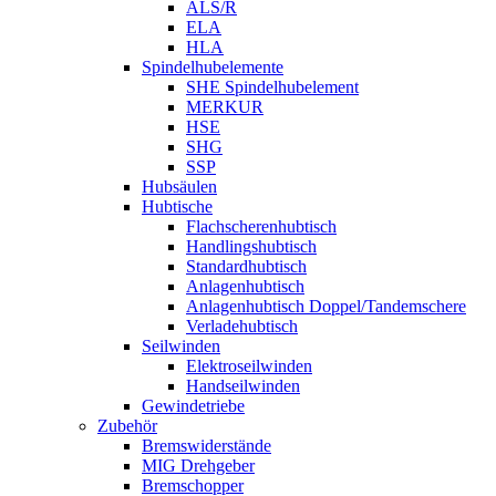
ALS/R
ELA
HLA
Spindelhubelemente
SHE Spindelhubelement
MERKUR
HSE
SHG
SSP
Hubsäulen
Hubtische
Flachscherenhubtisch
Handlingshubtisch
Standardhubtisch
Anlagenhubtisch
Anlagenhubtisch Doppel/Tandemschere
Verladehubtisch
Seilwinden
Elektroseilwinden
Handseilwinden
Gewindetriebe
Zubehör
Bremswiderstände
MIG Drehgeber
Bremschopper