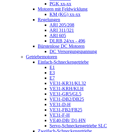
PGK xx-xx
Motoren mit Feldwicklung
KM (KG) xx-xx
Regelungen
ARI 205/208
ARI 311/321
ARI 605
DLRB 24/xx - 496
Bürstenlose DC Motoren
DC Versorgungspannung
Getriebemotoren
Einfach-Schneckengetriebe
E1
E3
E7
VE31-KR31/KL32
VE31-KRH/KLH
VE31-GR5/GL5
VE31-DB2/DB25
VE31-D-H
VE31-FB2/FB25
VE31-F-H
VE40-DB/ D1-HN
Servo-Schneckengetriebe SLC
Zweifach-Schneckengetriebe