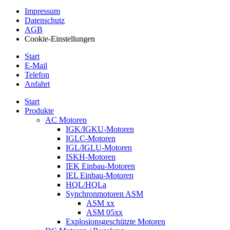
Impressum
Datenschutz
AGB
Cookie-Einstellungen
Start
E-Mail
Telefon
Anfahrt
Start
Produkte
AC Motoren
IGK/IGKU-Motoren
IGLC-Motoren
IGL/IGLU-Motoren
ISKH-Motoren
IEK Einbau-Motoren
IEL Einbau-Motoren
HQL/HQLa
Synchronmotoren ASM
ASM xx
ASM 05xx
Explosionsgeschützte Motoren