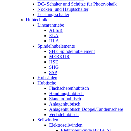
DC- Schalter und Schütze für Photovoltaik
Nocken- und Hauptschalter
Leistungsschalter
Hubtechnik
Linearantriebe
ALS/R
ELA
HLA
Spindelhubelemente
SHE Spindelhubelement
MERKUR
HSE
SHG
SSP
Hubsäulen
Hubtische
Flachscherenhubtisch
Handlingshubtisch
Standardhubtisch
Anlagenhubtisch
Anlagenhubtisch Doppel/Tandemschere
Verladehubtisch
Seilwinden
Elektroseilwinden
Elektroseilwinde BETA-SL