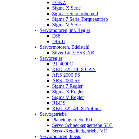
EGKZ
Sigma X Serie
Sigma 7 Serie rotierend
Sigma 7 Serie Torqueantrieb
Sigma V Serie
Servomotoren, int. Regler
E66
DIS-II
Servormotoren, Edelstahl
Silver Line, ESK NR
Servoregler
BL 4000C
RBD-325-4/6-S CAN
ARS 2000 FS
ARS 2000 SE
Sigma 7 Regler
Sigma X Regler
Sigma V Regler
RBDS+
RBD-325-4/6-S Profibus
Servogetriebe
Planetengetriebe PD
Servo-Schneckengetriebe SLC
Servo-Kegelradgetriebe VC
Servomotoren, linear