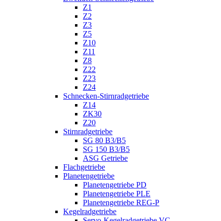
Z1
Z2
Z3
Z5
Z10
Z11
Z8
Z22
Z23
Z24
Schnecken-Stirnradgetriebe
Z14
ZK30
Z20
Stirnradgetriebe
SG 80 B3/B5
SG 150 B3/B5
ASG Getriebe
Flachgetriebe
Planetengetriebe
Planetengetriebe PD
Planetengetriebe PLE
Planetengetriebe REG-P
Kegelradgetriebe
Servo-Kegelradgetriebe VC