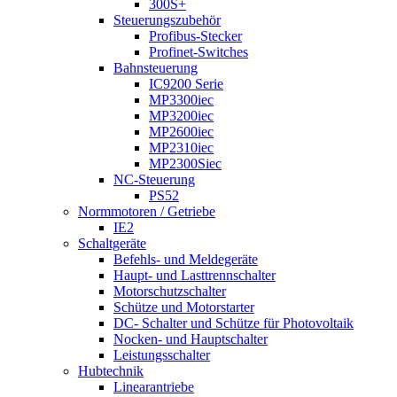
300S+
Steuerungszubehör
Profibus-Stecker
Profinet-Switches
Bahnsteuerung
IC9200 Serie
MP3300iec
MP3200iec
MP2600iec
MP2310iec
MP2300Siec
NC-Steuerung
PS52
Normmotoren / Getriebe
IE2
Schaltgeräte
Befehls- und Meldegeräte
Haupt- und Lasttrennschalter
Motorschutzschalter
Schütze und Motorstarter
DC- Schalter und Schütze für Photovoltaik
Nocken- und Hauptschalter
Leistungsschalter
Hubtechnik
Linearantriebe