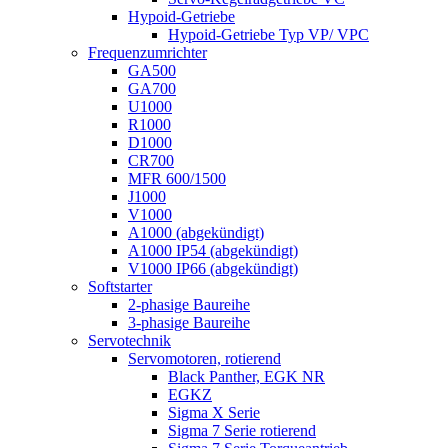
Hypoid-Getriebe
Hypoid-Getriebe Typ VP/ VPC
Frequenzumrichter
GA500
GA700
U1000
R1000
D1000
CR700
MFR 600/1500
J1000
V1000
A1000 (abgekündigt)
A1000 IP54 (abgekündigt)
V1000 IP66 (abgekündigt)
Softstarter
2-phasige Baureihe
3-phasige Baureihe
Servotechnik
Servomotoren, rotierend
Black Panther, EGK NR
EGKZ
Sigma X Serie
Sigma 7 Serie rotierend