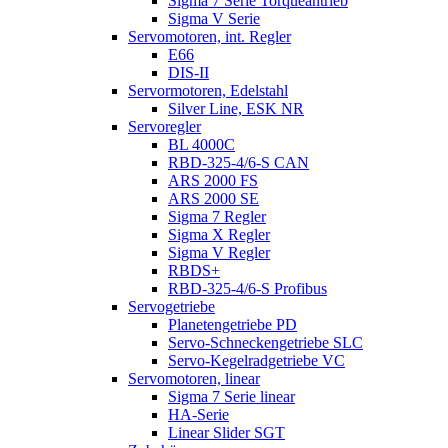
Sigma 7 Serie Torqueantrieb
Sigma V Serie
Servomotoren, int. Regler
E66
DIS-II
Servormotoren, Edelstahl
Silver Line, ESK NR
Servoregler
BL 4000C
RBD-325-4/6-S CAN
ARS 2000 FS
ARS 2000 SE
Sigma 7 Regler
Sigma X Regler
Sigma V Regler
RBDS+
RBD-325-4/6-S Profibus
Servogetriebe
Planetengetriebe PD
Servo-Schneckengetriebe SLC
Servo-Kegelradgetriebe VC
Servomotoren, linear
Sigma 7 Serie linear
HA-Serie
Linear Slider SGT