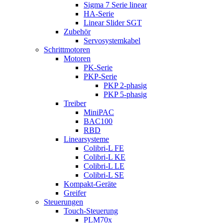
Sigma 7 Serie linear
HA-Serie
Linear Slider SGT
Zubehör
Servosystemkabel
Schrittmotoren
Motoren
PK-Serie
PKP-Serie
PKP 2-phasig
PKP 5-phasig
Treiber
MiniPAC
BAC100
RBD
Linearsysteme
Colibri-L FE
Colibri-L KE
Colibri-L LE
Colibri-L SE
Kompakt-Geräte
Greifer
Steuerungen
Touch-Steuerung
PLM70x