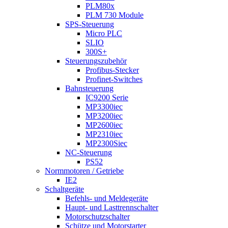
PLM80x
PLM 730 Module
SPS-Steuerung
Micro PLC
SLIO
300S+
Steuerungszubehör
Profibus-Stecker
Profinet-Switches
Bahnsteuerung
IC9200 Serie
MP3300iec
MP3200iec
MP2600iec
MP2310iec
MP2300Siec
NC-Steuerung
PS52
Normmotoren / Getriebe
IE2
Schaltgeräte
Befehls- und Meldegeräte
Haupt- und Lasttrennschalter
Motorschutzschalter
Schütze und Motorstarter