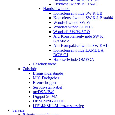
Elektroseilwinde BETA-EL
Handseilwinden
Konsolenseilwinde SW K-LB
Konsolenseilwinde SW K-LB stahl4
Wandseilwinde SW-W
Wandseilwinde ALPHA
Wandseil SW-W-SGO
Alu-Konsolenseilwinde SW K
GAMMA
Alu-Kompaktseilwinde SW KAL
Konsolenseilwinde LAMBDA
BGV C1
Handseilwinde OMEGA
Gewindetriebe
Zubehör
Bremswiderstände
MIG Drehgeber
Bremschopper
Servosystemkabel
mcDSA-B40
Digipot 50 MA
DPM 24/96-2000D
ITP14/SMI2-M Prozessanzeige
Service
Beispielanwendungen