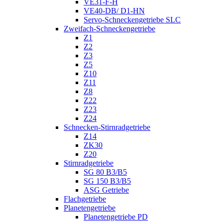
VE31-F-H
VE40-DB/ D1-HN
Servo-Schneckengetriebe SLC
Zweifach-Schneckengetriebe
Z1
Z2
Z3
Z5
Z10
Z11
Z8
Z22
Z23
Z24
Schnecken-Stirnradgetriebe
Z14
ZK30
Z20
Stirnradgetriebe
SG 80 B3/B5
SG 150 B3/B5
ASG Getriebe
Flachgetriebe
Planetengetriebe
Planetengetriebe PD