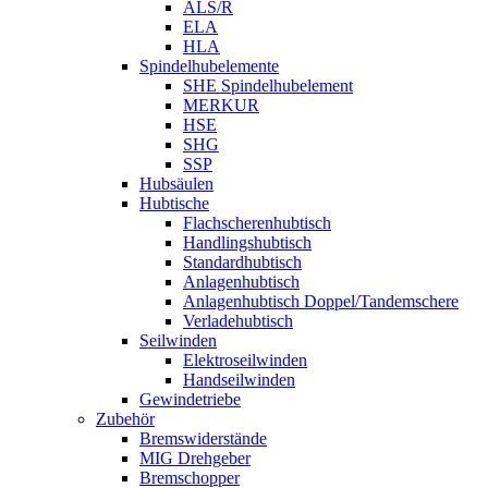
ALS/R
ELA
HLA
Spindelhubelemente
SHE Spindelhubelement
MERKUR
HSE
SHG
SSP
Hubsäulen
Hubtische
Flachscherenhubtisch
Handlingshubtisch
Standardhubtisch
Anlagenhubtisch
Anlagenhubtisch Doppel/Tandemschere
Verladehubtisch
Seilwinden
Elektroseilwinden
Handseilwinden
Gewindetriebe
Zubehör
Bremswiderstände
MIG Drehgeber
Bremschopper