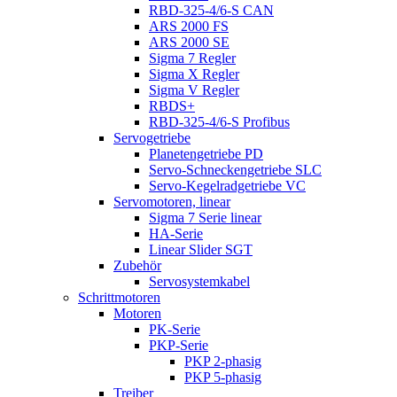
RBD-325-4/6-S CAN
ARS 2000 FS
ARS 2000 SE
Sigma 7 Regler
Sigma X Regler
Sigma V Regler
RBDS+
RBD-325-4/6-S Profibus
Servogetriebe
Planetengetriebe PD
Servo-Schneckengetriebe SLC
Servo-Kegelradgetriebe VC
Servomotoren, linear
Sigma 7 Serie linear
HA-Serie
Linear Slider SGT
Zubehör
Servosystemkabel
Schrittmotoren
Motoren
PK-Serie
PKP-Serie
PKP 2-phasig
PKP 5-phasig
Treiber