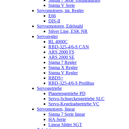
Sigma 7 Serie Torqueantrieb
Sigma V Serie
Servomotoren, int. Regler
E66
DIS-II
Servormotoren, Edelstahl
Silver Line, ESK NR
Servoregler
BL 4000C
RBD-325-4/6-S CAN
ARS 2000 FS
ARS 2000 SE
Sigma 7 Regler
Sigma X Regler
Sigma V Regler
RBDS+
RBD-325-4/6-S Profibus
Servogetriebe
Planetengetriebe PD
Servo-Schneckengetriebe SLC
Servo-Kegelradgetriebe VC
Servomotoren, linear
Sigma 7 Serie linear
HA-Serie
Linear Slider SGT