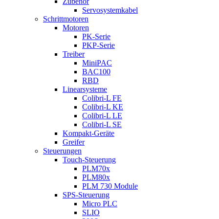
Zubehör
Servosystemkabel
Schrittmotoren
Motoren
PK-Serie
PKP-Serie
Treiber
MiniPAC
BAC100
RBD
Linearsysteme
Colibri-L FE
Colibri-L KE
Colibri-L LE
Colibri-L SE
Kompakt-Geräte
Greifer
Steuerungen
Touch-Steuerung
PLM70x
PLM80x
PLM 730 Module
SPS-Steuerung
Micro PLC
SLIO