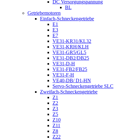
DC Versorgungspannung
BL
Getriebemotoren
Einfach-Schneckengetriebe
E1
E3
E7
VE31-KR31/KL32
VE31-KRH/KLH
VE31-GR5/GL5
VE31-DB2/DB25
VE31-D-H
VE31-FB2/FB25
VE31-F-H
VE40-DB/ D1-HN
Servo-Schneckengetriebe SLC
Zweifach-Schneckengetriebe
Z1
Z2
Z3
Z5
Z10
Z11
Z8
Z22