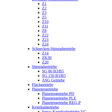
Z1
Z2
Z3
Z5
Z10
Z11
Z8
Z22
Z23
Z24
Schnecken-Stirnradgetriebe
Z14
ZK30
Z20
Stirnradgetriebe
SG 80 B3/B5
SG 150 B3/B5
ASG Getriebe
Flachgetriebe
Planetengetriebe
Planetengetriebe PD
Planetengetriebe PLE
Planetengetriebe REG-P
Kegelradgetriebe
Servo-Kegelradgetriebe VC