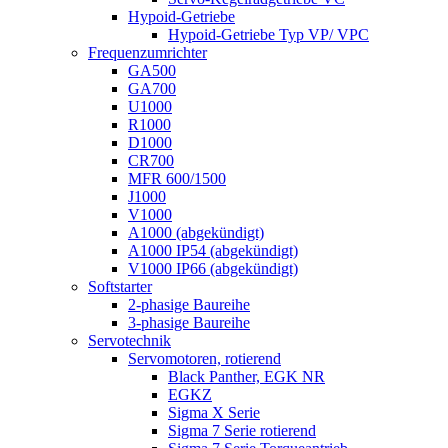
Hypoid-Getriebe
Hypoid-Getriebe Typ VP/ VPC
Frequenzumrichter
GA500
GA700
U1000
R1000
D1000
CR700
MFR 600/1500
J1000
V1000
A1000 (abgekündigt)
A1000 IP54 (abgekündigt)
V1000 IP66 (abgekündigt)
Softstarter
2-phasige Baureihe
3-phasige Baureihe
Servotechnik
Servomotoren, rotierend
Black Panther, EGK NR
EGKZ
Sigma X Serie
Sigma 7 Serie rotierend