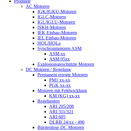
Produkte
AC Motoren
IGK/IGKU-Motoren
IGLC-Motoren
IGL/IGLU-Motoren
ISKH-Motoren
IEK Einbau-Motoren
IEL Einbau-Motoren
HQL/HQLa
Synchronmotoren ASM
ASM xx
ASM 05xx
Explosionsgeschützte Motoren
DC Motoren / Regelung
Permanent erregte Motoren
PM1 xx-xx
PGK xx-xx
Motoren mit Feldwicklung
KM (KG) xx-xx
Regelungen
ARI 205/208
ARI 311/321
ARI 605
DLRB 24/xx - 496
Bürstenlose DC Motoren