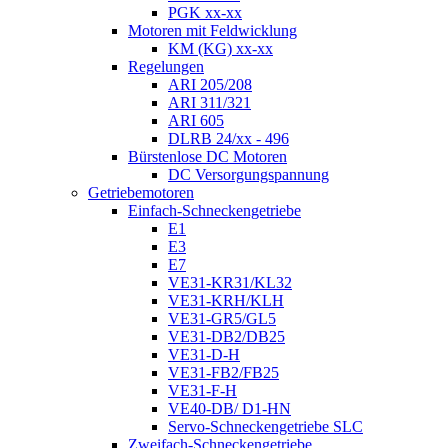
PGK xx-xx
Motoren mit Feldwicklung
KM (KG) xx-xx
Regelungen
ARI 205/208
ARI 311/321
ARI 605
DLRB 24/xx - 496
Bürstenlose DC Motoren
DC Versorgungspannung
Getriebemotoren
Einfach-Schneckengetriebe
E1
E3
E7
VE31-KR31/KL32
VE31-KRH/KLH
VE31-GR5/GL5
VE31-DB2/DB25
VE31-D-H
VE31-FB2/FB25
VE31-F-H
VE40-DB/ D1-HN
Servo-Schneckengetriebe SLC
Zweifach-Schneckengetriebe