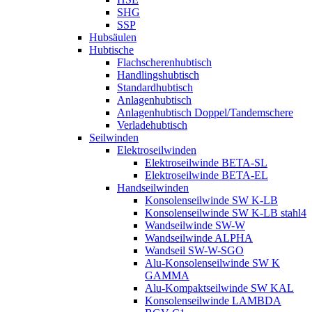
SHG
SSP
Hubsäulen
Hubtische
Flachscherenhubtisch
Handlingshubtisch
Standardhubtisch
Anlagenhubtisch
Anlagenhubtisch Doppel/Tandemschere
Verladehubtisch
Seilwinden
Elektroseilwinden
Elektroseilwinde BETA-SL
Elektroseilwinde BETA-EL
Handseilwinden
Konsolenseilwinde SW K-LB
Konsolenseilwinde SW K-LB stahl4
Wandseilwinde SW-W
Wandseilwinde ALPHA
Wandseil SW-W-SGO
Alu-Konsolenseilwinde SW K
GAMMA
Alu-Kompaktseilwinde SW KAL
Konsolenseilwinde LAMBDA