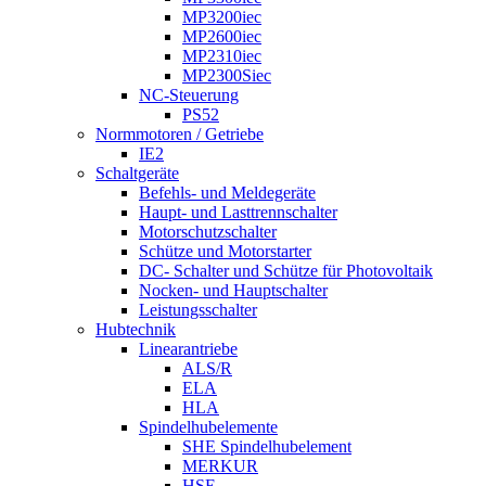
MP3200iec
MP2600iec
MP2310iec
MP2300Siec
NC-Steuerung
PS52
Normmotoren / Getriebe
IE2
Schaltgeräte
Befehls- und Meldegeräte
Haupt- und Lasttrennschalter
Motorschutzschalter
Schütze und Motorstarter
DC- Schalter und Schütze für Photovoltaik
Nocken- und Hauptschalter
Leistungsschalter
Hubtechnik
Linearantriebe
ALS/R
ELA
HLA
Spindelhubelemente
SHE Spindelhubelement
MERKUR
HSE