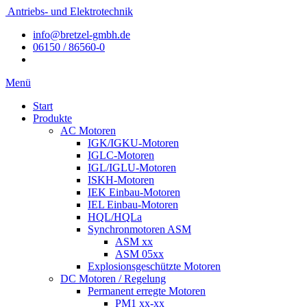
Antriebs- und Elektrotechnik
info@bretzel-gmbh.de
06150 / 86560-0
Menü
Start
Produkte
AC Motoren
IGK/IGKU-Motoren
IGLC-Motoren
IGL/IGLU-Motoren
ISKH-Motoren
IEK Einbau-Motoren
IEL Einbau-Motoren
HQL/HQLa
Synchronmotoren ASM
ASM xx
ASM 05xx
Explosionsgeschützte Motoren
DC Motoren / Regelung
Permanent erregte Motoren
PM1 xx-xx