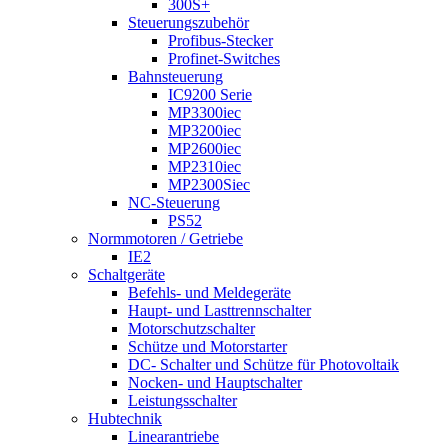
300S+
Steuerungszubehör
Profibus-Stecker
Profinet-Switches
Bahnsteuerung
IC9200 Serie
MP3300iec
MP3200iec
MP2600iec
MP2310iec
MP2300Siec
NC-Steuerung
PS52
Normmotoren / Getriebe
IE2
Schaltgeräte
Befehls- und Meldegeräte
Haupt- und Lasttrennschalter
Motorschutzschalter
Schütze und Motorstarter
DC- Schalter und Schütze für Photovoltaik
Nocken- und Hauptschalter
Leistungsschalter
Hubtechnik
Linearantriebe