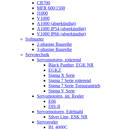
CR700
MFR 600/1500
J1000
V1000
A1000 (abgekündigt)
A1000 IP54 (abgekündigt)
V1000 IP66 (abgekündigt)
Softstarter
2-phasige Baureihe
3-phasige Baureihe
Servotechnik
Servomotoren, rotierend
Black Panther, EGK NR
EGKZ
Sigma X Serie
Sigma 7 Serie rotierend
Sigma 7 Serie Torqueantrieb
Sigma V Serie
Servomotoren, int. Regler
E66
DIS-II
Servormotoren, Edelstahl
Silver Line, ESK NR
Servoregler
BL 4000C