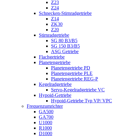
Z23
Z24
Schnecken-Stirnradgetriebe
Z14
ZK30
Z20
Stirnradgetriebe
SG 80 B3/B5
SG 150 B3/B5
ASG Getriebe
Flachgetriebe
Planetengetriebe
Planetengetriebe PD
Planetengetriebe PLE
Planetengetriebe REG-P
Kegelradgetriebe
Servo-Kegelradgetriebe VC
Hypoid-Getriebe
Hypoid-Getriebe Typ VP/ VPC
Frequenzumrichter
GA500
GA700
U1000
R1000
D1000