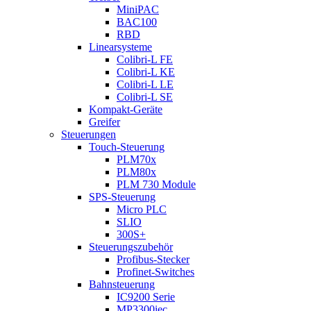
MiniPAC
BAC100
RBD
Linearsysteme
Colibri-L FE
Colibri-L KE
Colibri-L LE
Colibri-L SE
Kompakt-Geräte
Greifer
Steuerungen
Touch-Steuerung
PLM70x
PLM80x
PLM 730 Module
SPS-Steuerung
Micro PLC
SLIO
300S+
Steuerungszubehör
Profibus-Stecker
Profinet-Switches
Bahnsteuerung
IC9200 Serie
MP3300iec