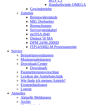
BGV C1
Handseilwinde OMEGA
Gewindetriebe
Zubehör
Bremswiderstände
MIG Drehgeber
Bremschopper
Servosystemkabel
mcDSA-B40
Digipot 50 MA
DPM 24/96-2000D
ITP14/SMI2-M Prozessanzeige
Service
Beispielanwendungen
Montageanleitungen
Download-Center
Downloads
Parametrierungsvorschlag
Lexikon der Antriebstechnik
Wie finde ich meinen Antrieb?
Ersatzteilanfragen
Logout
Aktuelles
Aktuelle Meldungen
Archiv