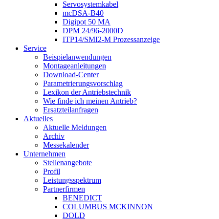
Servosystemkabel
mcDSA-B40
Digipot 50 MA
DPM 24/96-2000D
ITP14/SMI2-M Prozessanzeige
Service
Beispielanwendungen
Montageanleitungen
Download-Center
Parametrierungsvorschlag
Lexikon der Antriebstechnik
Wie finde ich meinen Antrieb?
Ersatzteilanfragen
Aktuelles
Aktuelle Meldungen
Archiv
Messekalender
Unternehmen
Stellenangebote
Profil
Leistungsspektrum
Partnerfirmen
BENEDICT
COLUMBUS MCKINNON
DOLD