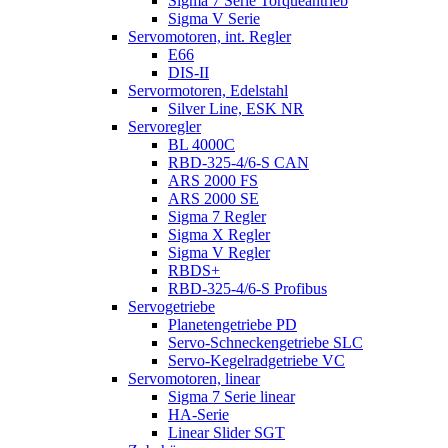
Sigma 7 Serie Torqueantrieb
Sigma V Serie
Servomotoren, int. Regler
E66
DIS-II
Servormotoren, Edelstahl
Silver Line, ESK NR
Servoregler
BL 4000C
RBD-325-4/6-S CAN
ARS 2000 FS
ARS 2000 SE
Sigma 7 Regler
Sigma X Regler
Sigma V Regler
RBDS+
RBD-325-4/6-S Profibus
Servogetriebe
Planetengetriebe PD
Servo-Schneckengetriebe SLC
Servo-Kegelradgetriebe VC
Servomotoren, linear
Sigma 7 Serie linear
HA-Serie
Linear Slider SGT