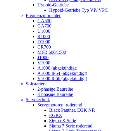
Hypoid-Getriebe
Hypoid-Getriebe Typ VP/ VPC
Frequenzumrichter
GA500
GA700
U1000
R1000
D1000
CR700
MFR 600/1500
J1000
V1000
A1000 (abgekündigt)
A1000 IP54 (abgekündigt)
V1000 IP66 (abgekündigt)
Softstarter
2-phasige Baureihe
3-phasige Baureihe
Servotechnik
Servomotoren, rotierend
Black Panther, EGK NR
EGKZ
Sigma X Serie
Sigma 7 Serie rotierend