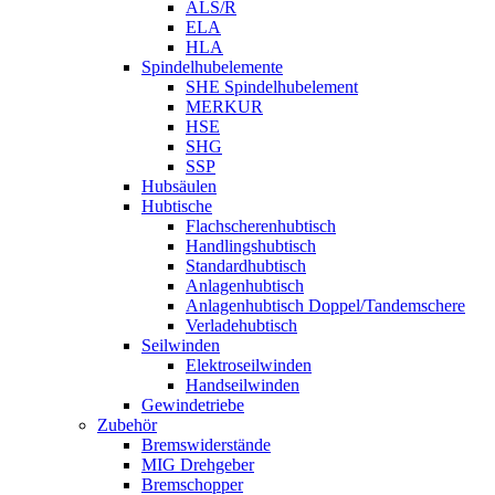
ALS/R
ELA
HLA
Spindelhubelemente
SHE Spindelhubelement
MERKUR
HSE
SHG
SSP
Hubsäulen
Hubtische
Flachscherenhubtisch
Handlingshubtisch
Standardhubtisch
Anlagenhubtisch
Anlagenhubtisch Doppel/Tandemschere
Verladehubtisch
Seilwinden
Elektroseilwinden
Handseilwinden
Gewindetriebe
Zubehör
Bremswiderstände
MIG Drehgeber
Bremschopper