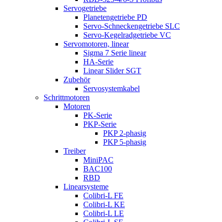
Servogetriebe
Planetengetriebe PD
Servo-Schneckengetriebe SLC
Servo-Kegelradgetriebe VC
Servomotoren, linear
Sigma 7 Serie linear
HA-Serie
Linear Slider SGT
Zubehör
Servosystemkabel
Schrittmotoren
Motoren
PK-Serie
PKP-Serie
PKP 2-phasig
PKP 5-phasig
Treiber
MiniPAC
BAC100
RBD
Linearsysteme
Colibri-L FE
Colibri-L KE
Colibri-L LE