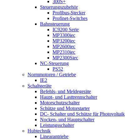
300S+
Steuerungszubehör
Profibus-Stecker
Profinet-Switches
Bahnsteuerung
IC9200 Serie
MP3300iec
MP3200iec
MP2600iec
MP2310iec
MP2300Siec
NC-Steuerung
PS52
Normmotoren / Getriebe
IE2
Schaltgeräte
Befehls- und Meldegeräte
Haupt- und Lasttrennschalter
Motorschutzschalter
Schütze und Motorstarter
DC- Schalter und Schütze für Photovoltaik
Nocken- und Hauptschalter
Leistungsschalter
Hubtechnik
Linearantriebe