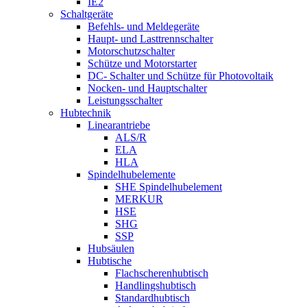
IE2
Schaltgeräte
Befehls- und Meldegeräte
Haupt- und Lasttrennschalter
Motorschutzschalter
Schütze und Motorstarter
DC- Schalter und Schütze für Photovoltaik
Nocken- und Hauptschalter
Leistungsschalter
Hubtechnik
Linearantriebe
ALS/R
ELA
HLA
Spindelhubelemente
SHE Spindelhubelement
MERKUR
HSE
SHG
SSP
Hubsäulen
Hubtische
Flachscherenhubtisch
Handlingshubtisch
Standardhubtisch