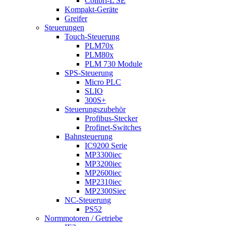
Colibri-L SE
Kompakt-Geräte
Greifer
Steuerungen
Touch-Steuerung
PLM70x
PLM80x
PLM 730 Module
SPS-Steuerung
Micro PLC
SLIO
300S+
Steuerungszubehör
Profibus-Stecker
Profinet-Switches
Bahnsteuerung
IC9200 Serie
MP3300iec
MP3200iec
MP2600iec
MP2310iec
MP2300Siec
NC-Steuerung
PS52
Normmotoren / Getriebe