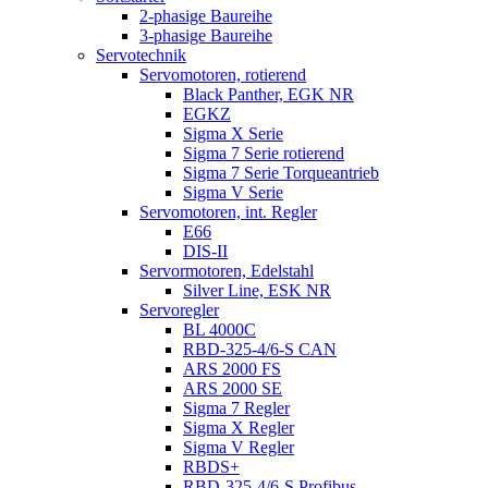
2-phasige Baureihe
3-phasige Baureihe
Servotechnik
Servomotoren, rotierend
Black Panther, EGK NR
EGKZ
Sigma X Serie
Sigma 7 Serie rotierend
Sigma 7 Serie Torqueantrieb
Sigma V Serie
Servomotoren, int. Regler
E66
DIS-II
Servormotoren, Edelstahl
Silver Line, ESK NR
Servoregler
BL 4000C
RBD-325-4/6-S CAN
ARS 2000 FS
ARS 2000 SE
Sigma 7 Regler
Sigma X Regler
Sigma V Regler
RBDS+
RBD-325-4/6-S Profibus