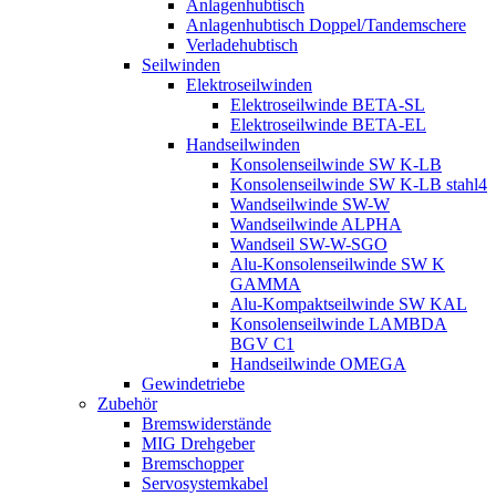
Anlagenhubtisch
Anlagenhubtisch Doppel/Tandemschere
Verladehubtisch
Seilwinden
Elektroseilwinden
Elektroseilwinde BETA-SL
Elektroseilwinde BETA-EL
Handseilwinden
Konsolenseilwinde SW K-LB
Konsolenseilwinde SW K-LB stahl4
Wandseilwinde SW-W
Wandseilwinde ALPHA
Wandseil SW-W-SGO
Alu-Konsolenseilwinde SW K
GAMMA
Alu-Kompaktseilwinde SW KAL
Konsolenseilwinde LAMBDA
BGV C1
Handseilwinde OMEGA
Gewindetriebe
Zubehör
Bremswiderstände
MIG Drehgeber
Bremschopper
Servosystemkabel