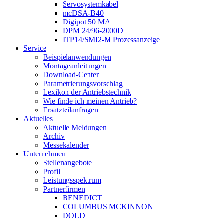
Servosystemkabel
mcDSA-B40
Digipot 50 MA
DPM 24/96-2000D
ITP14/SMI2-M Prozessanzeige
Service
Beispielanwendungen
Montageanleitungen
Download-Center
Parametrierungsvorschlag
Lexikon der Antriebstechnik
Wie finde ich meinen Antrieb?
Ersatzteilanfragen
Aktuelles
Aktuelle Meldungen
Archiv
Messekalender
Unternehmen
Stellenangebote
Profil
Leistungsspektrum
Partnerfirmen
BENEDICT
COLUMBUS MCKINNON
DOLD