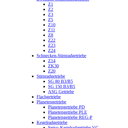
Z1
Z2
Z3
Z5
Z10
Z11
Z8
Z22
Z23
Z24
Schnecken-Stirnradgetriebe
Z14
ZK30
Z20
Stirnradgetriebe
SG 80 B3/B5
SG 150 B3/B5
ASG Getriebe
Flachgetriebe
Planetengetriebe
Planetengetriebe PD
Planetengetriebe PLE
Planetengetriebe REG-P
Kegelradgetriebe
Servo-Kegelradgetriebe VC