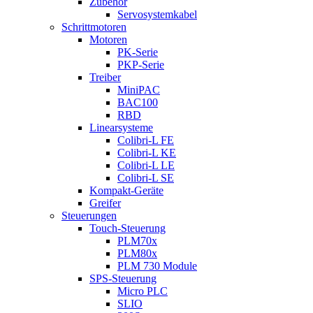
Zubehör
Servosystemkabel
Schrittmotoren
Motoren
PK-Serie
PKP-Serie
Treiber
MiniPAC
BAC100
RBD
Linearsysteme
Colibri-L FE
Colibri-L KE
Colibri-L LE
Colibri-L SE
Kompakt-Geräte
Greifer
Steuerungen
Touch-Steuerung
PLM70x
PLM80x
PLM 730 Module
SPS-Steuerung
Micro PLC
SLIO