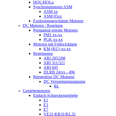
HQL/HQLa
Synchronmotoren ASM
ASM xx
ASM 05xx
Explosionsgeschützte Motoren
DC Motoren / Regelung
Permanent erregte Motoren
PM1 xx-xx
PGK xx-xx
Motoren mit Feldwicklung
KM (KG) xx-xx
Regelungen
ARI 205/208
ARI 311/321
ARI 605
DLRB 24/xx - 496
Bürstenlose DC Motoren
DC Versorgungspannung
BL
Getriebemotoren
Einfach-Schneckengetriebe
E1
E3
E7
VE31-KR31/KL32