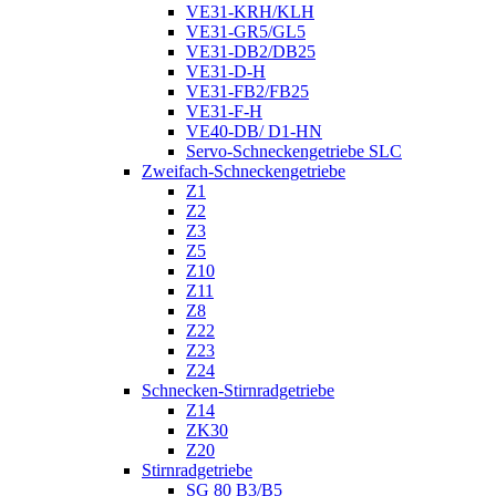
VE31-KRH/KLH
VE31-GR5/GL5
VE31-DB2/DB25
VE31-D-H
VE31-FB2/FB25
VE31-F-H
VE40-DB/ D1-HN
Servo-Schneckengetriebe SLC
Zweifach-Schneckengetriebe
Z1
Z2
Z3
Z5
Z10
Z11
Z8
Z22
Z23
Z24
Schnecken-Stirnradgetriebe
Z14
ZK30
Z20
Stirnradgetriebe
SG 80 B3/B5