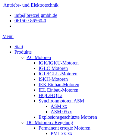
Antriebs- und Elektrotechnik
info@bretzel-gmbh.de
06150 / 86560-0
Menü
Start
Produkte
AC Motoren
IGK/IGKU-Motoren
IGLC-Motoren
IGL/IGLU-Motoren
ISKH-Motoren
IEK Einbau-Motoren
IEL Einbau-Motoren
HQL/HQLa
Synchronmotoren ASM
ASM xx
ASM 05xx
Explosionsgeschützte Motoren
DC Motoren / Regelung
Permanent erregte Motoren
PM1 xx-xx